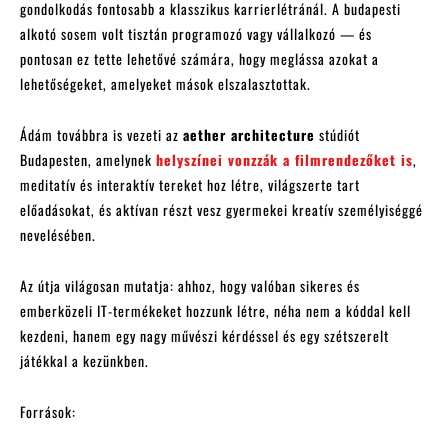
gondolkodás fontosabb a klasszikus karrierlétránál. A budapesti
alkotó sosem volt tisztán programozó vagy vállalkozó — és
pontosan ez tette lehetővé számára, hogy meglássa azokat a
lehetőségeket, amelyeket mások elszalasztottak.
Ádám továbbra is vezeti az
aether architecture
stúdiót
Budapesten, amelynek
helyszínei vonzzák a filmrendezőket is
,
meditatív és interaktív tereket hoz létre, világszerte tart
előadásokat, és aktívan részt vesz gyermekei kreatív személyiséggé
nevelésében.
Az útja világosan mutatja: ahhoz, hogy valóban sikeres és
emberközeli IT-termékeket hozzunk létre, néha nem a kóddal kell
kezdeni, hanem egy nagy művészi kérdéssel és egy szétszerelt
játékkal a kezünkben.
Források: