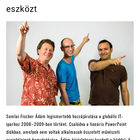
eszközt
Somlai-Fischer Ádám legismertebb hozzájárulása a globális IT-
iparhoz 2008–2009-ben történt. Csalódva a lineáris PowerPoint
diákban, amelyek nem voltak alkalmasak összetett művészeti
projektjeinek bemutatására, Ádám kísérletezni kezdett a kóddal. A