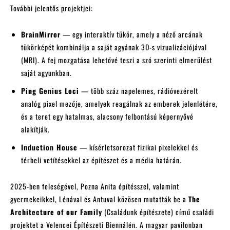
További jelentős projektjei:
BrainMirror
— egy interaktív tükör, amely a néző arcának
tükörképét kombinálja a saját agyának 3D-s vizualizációjával
(MRI). A fej mozgatása lehetővé teszi a szó szerinti elmerülést
saját agyunkban.
Ping Genius Loci
— több száz napelemes, rádióvezérelt
analóg pixel mezője, amelyek reagálnak az emberek jelenlétére,
és a teret egy hatalmas, alacsony felbontású képernyővé
alakítják.
Induction House
— kísérletsorozat fizikai pixelekkel és
térbeli vetítésekkel az építészet és a média határán.
2025-ben feleségével, Pozna Anita építésszel, valamint
gyermekeikkel, Lénával és Antuval közösen mutatták be a
The
Architecture of our Family
(Családunk építészete) című családi
projektet a Velencei Építészeti Biennálén. A magyar pavilonban