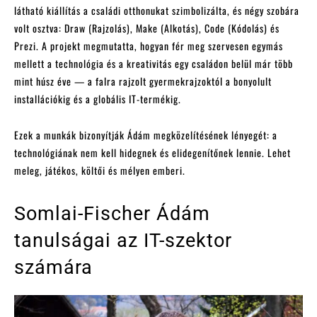
látható kiállítás a családi otthonukat szimbolizálta, és négy szobára
volt osztva: Draw (Rajzolás), Make (Alkotás), Code (Kódolás) és
Prezi. A projekt megmutatta, hogyan fér meg szervesen egymás
mellett a technológia és a kreativitás egy családon belül már több
mint húsz éve — a falra rajzolt gyermekrajzoktól a bonyolult
installációkig és a globális IT-termékig.
Ezek a munkák bizonyítják Ádám megközelítésének lényegét: a
technológiának nem kell hidegnek és elidegenítőnek lennie. Lehet
meleg, játékos, költői és mélyen emberi.
Somlai-Fischer Ádám
tanulságai az IT-szektor
számára