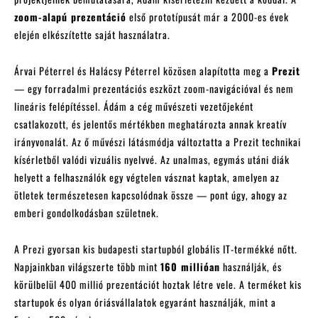
zoom-alapú prezentáció
első prototípusát már a 2000-es évek
elején elkészítette saját használatra.
Árvai Péterrel és Halácsy Péterrel közösen alapította meg a
Prezit
— egy forradalmi prezentációs eszközt zoom-navigációval és nem
lineáris felépítéssel. Ádám a cég művészeti vezetőjeként
csatlakozott, és jelentős mértékben meghatározta annak kreatív
irányvonalát. Az ő művészi látásmódja változtatta a Prezit technikai
kísérletből valódi vizuális nyelvvé. Az unalmas, egymás utáni diák
helyett a felhasználók egy végtelen vásznat kaptak, amelyen az
ötletek természetesen kapcsolódnak össze — pont úgy, ahogy az
emberi gondolkodásban születnek.
A Prezi gyorsan kis budapesti startupból globális IT-termékké nőtt.
Napjainkban világszerte több mint
160 millióan
használják, és
körülbelül 400 millió prezentációt hoztak létre vele. A terméket kis
startupok és olyan óriásvállalatok egyaránt használják, mint a