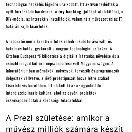
technológiai hackelés légköre uralkodott. Itt aktívan fejlődtek a
nyílt forráskódú hardverek, a
toy hacking
(játékok átalakítása), a
DIY-média, az interaktív installációk, valamint a művészet és az IT
határán zajló kísérletek.
A laboratórium a kreatív ötletek valódi inkubátorává vált, és
hatalmas hatást gyakorolt a magyar technológiai szférára. A
Kitchen Budapest fő küldetése a digitális írástudás növelése és a
csináld magad kultúra népszerűsítése volt Magyarországon. A
laboratóriumban mérnökök, művészek, tervezők és programozók
dolgoztak vállvetve, a jövő prototípusait hozva létre szabad
kísérletezés keretében. Itt alakult ki az az egyedülálló
interdiszciplináris kultúra, ahol az egyéni projektek
összekapcsolódtak a közösségi feladatokkal.
A Prezi születése: amikor a
művész milliók számára készít