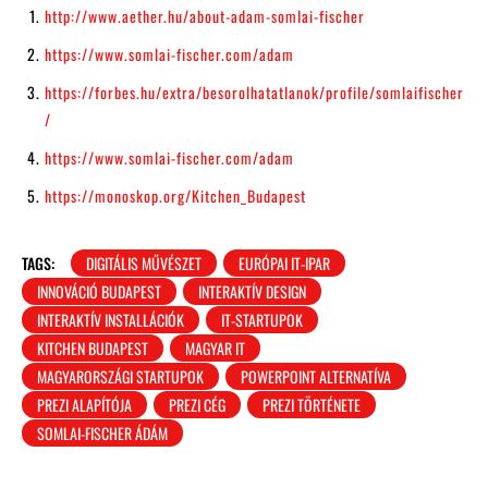
http://www.aether.hu/about-adam-somlai-fischer
https://www.somlai-fischer.com/adam
https://forbes.hu/extra/besorolhatatlanok/profile/somlaifischer
/
https://www.somlai-fischer.com/adam
https://monoskop.org/Kitchen_Budapest
TAGS:
DIGITÁLIS MŰVÉSZET
EURÓPAI IT-IPAR
INNOVÁCIÓ BUDAPEST
INTERAKTÍV DESIGN
INTERAKTÍV INSTALLÁCIÓK
IT-STARTUPOK
KITCHEN BUDAPEST
MAGYAR IT
MAGYARORSZÁGI STARTUPOK
POWERPOINT ALTERNATÍVA
PREZI ALAPÍTÓJA
PREZI CÉG
PREZI TÖRTÉNETE
SOMLAI-FISCHER ÁDÁM