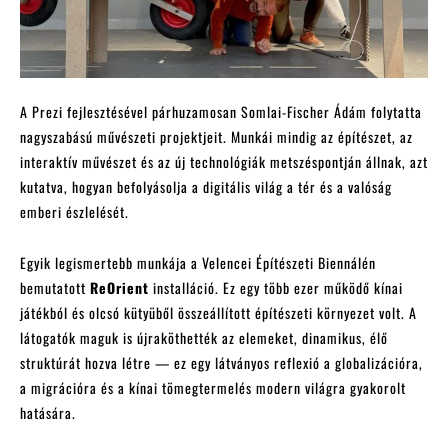
A Prezi fejlesztésével párhuzamosan Somlai-Fischer Ádám folytatta
nagyszabású művészeti projektjeit. Munkái mindig az építészet, az
interaktív művészet és az új technológiák metszéspontján állnak, azt
kutatva, hogyan befolyásolja a digitális világ a tér és a valóság
emberi észlelését.
Egyik legismertebb munkája a Velencei Építészeti Biennálén
bemutatott
ReOrient
installáció. Ez egy több ezer működő kínai
játékból és olcsó kütyüből összeállított építészeti környezet volt. A
látogatók maguk is újraköthették az elemeket, dinamikus, élő
struktúrát hozva létre — ez egy látványos reflexió a globalizációra,
a migrációra és a kínai tömegtermelés modern világra gyakorolt
hatására.