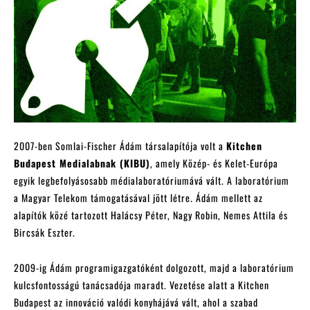
2007-ben Somlai-Fischer Ádám társalapítója volt a
Kitchen
Budapest Medialabnak (KIBU)
, amely Közép- és Kelet-Európa
egyik legbefolyásosabb médialaboratóriumává vált. A laboratórium
a Magyar Telekom támogatásával jött létre. Ádám mellett az
alapítók közé tartozott Halácsy Péter, Nagy Robin, Nemes Attila és
Bircsák Eszter.
2009-ig Ádám programigazgatóként dolgozott, majd a laboratórium
kulcsfontosságú tanácsadója maradt. Vezetése alatt a Kitchen
Budapest az innováció valódi konyhájává vált, ahol a szabad