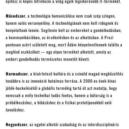
építész is képes létrehozni a világ egyik legsikeresebb IT-termékét.
Másodszor
, a technológia humanizálása nem csak szép szlogen,
hanem valós versenyelőny. A technológiának nem kell ridegnek és
bonyolultnak lennie. Segítenie kell az embereket a gondolkodásban,
a kommunikációban, az érzékelésben és az alkotásban. A Prezi
pontosan azért született meg, mert Ádám kényelmetlennek találta a
meglévő eszközöket — egy olyan terméket alkotott, amely az
emberi gondolkodás természetes menetét követi.
Harmadszor
, a kísérletező kultúra és a csináld magad megközelítés
továbbra is az innováció hatalmas forrása. A 2000-es évek kínai
játék-hackelésétől a globális termékig tartó út azt mutatja, hogy
nemcsak a mély technikai tudás fontos, hanem a bátorság is a
próbálkozáshoz, a hibázáshoz és a fizikai prototípusokból való
tanuláshoz.
Negyedszer
, az egyéni alkotói szabadság és az interdiszciplináris