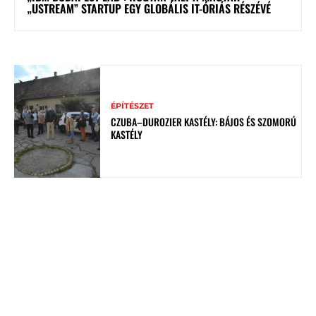
„USTREAM” STARTUP EGY GLOBÁLIS IT-ÓRIÁS RÉSZÉVÉ
ÉPÍTÉSZET
CZUBA–DUROZIER KASTÉLY: BÁJOS ÉS SZOMORÚ
KASTÉLY