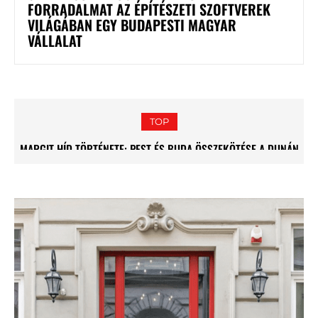
FORRADALMAT AZ ÉPÍTÉSZETI SZOFTVEREK
VILÁGÁBAN EGY BUDAPESTI MAGYAR
VÁLLALAT
TOP
MARGIT HÍD TÖRTÉNETE: PEST ÉS BUDA ÖSSZEKÖTÉSE A DUNÁN
LANTERNS ON THE STREETS OF BUDAPEST: THE HISTORY OF
THEIR APPEARANCE