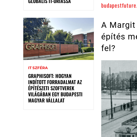
GLOBÁLIS IT-ÓRIÁSSÁ
budapestfuture
A Margit 
építés m
fel?
IT SZFÉRA
GRAPHISOFT: HOGYAN
INDÍTOTT FORRADALMAT AZ
ÉPÍTÉSZETI SZOFTVEREK
VILÁGÁBAN EGY BUDAPESTI
MAGYAR VÁLLALAT