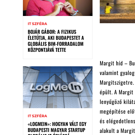
IT SZFÉRA
BOJÁR GÁBOR: A FIZIKUS
ÉLETÚTJA, AKI BUDAPESTET A
GLOBÁLIS BIM-FORRADALOM
KÖZPONTJÁVÁ TETTE
Margit híd – Bu
valamint gyalog
Margitszigetre.
épült. A Margit
lenyűgöző kilát
megépítése előt
IT SZFÉRA
és elégedetlens
«LOGMEIN»: HOGYAN VÁLT EGY
BUDAPESTI MAGYAR STARTUP
alakult a Margi