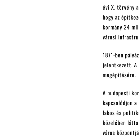
évi X. törvény a
hogy az építkez
kormány 24 mill
városi infrastr
1871-ben pályáz
jelentkezett. A
megépítésére.
A budapesti kor
kapcsolódjon a
lakos és politi
közelében látta
város központjá