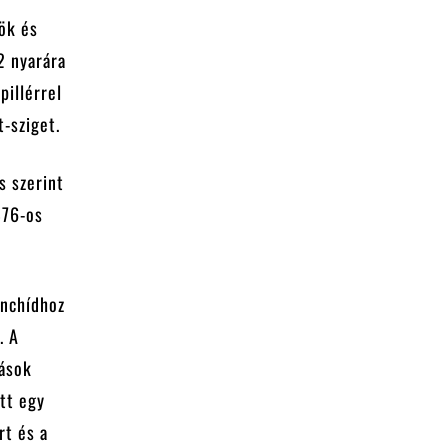
ök és
2 nyarára
pillérrel
t-sziget.
s szerint
876-os
ánchídhoz
. A
mások
tt egy
rt és a