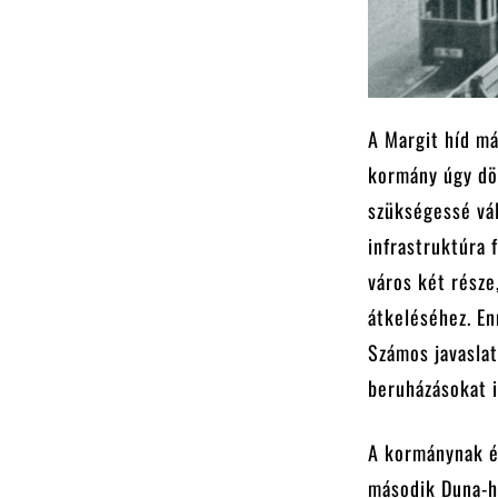
A Margit híd má
kormány úgy dön
szükségessé vál
infrastruktúra 
város két része
átkeléséhez. En
Számos javaslat
beruházásokat i
A kormánynak é
második Duna-hí