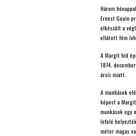
Három hónappal
Ernest Gouin pr
elkészült a vég
ellátott fém ív
A Margit híd ép
1874. december 
árvíz miatt.
A munkások elős
képest a Margi
munkások egy ny
lefelé helyezté
méter magas vas