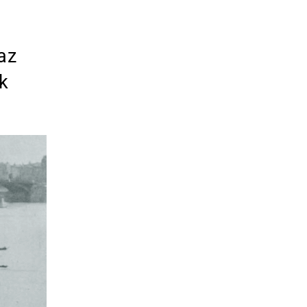
 az
ek