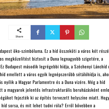
Share
dapest öko-szimbóluma. Ez a híd összeköti a város két részé
os megközelítést biztosít a Duna legnagyobb szigetére, a
 Ez Budapest második legrégebbi hídja, a Széchenyi Lánchíd 
 híd emellett a város egyik legnépszerűbb sétálóhídja is, ah
ás nyílik a Magyar Parlamentre és a Duna vizére. Még a híd
t a magyarok jelentős infrastrukturális beruházásként eml
égüket fejezték ki az építés tervezett helyszíne miatt. Hog
t híd sorsa, és mit lehet tudni róla? Erről bővebben a