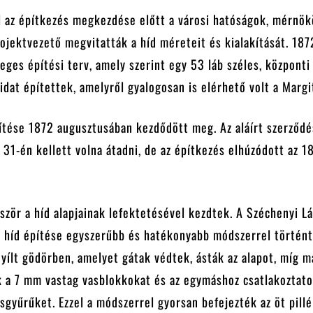
 az építkezés megkezdése előtt a városi hatóságok, mérnök
ojektvezető megvitatták a híd méreteit és kialakítását. 187
leges építési terv, amely szerint egy 53 láb széles, központi 
hidat építettek, amelyről gyalogosan is elérhető volt a Margi
ítése 1872 augusztusában kezdődött meg. Az aláírt szerződé
31-én kellett volna átadni, de az építkezés elhúzódott az 1
zör a híd alapjainak lefektetésével kezdtek. A Széchenyi L
t híd építése egyszerűbb és hatékonyabb módszerrel történt
ílt gödörben, amelyet gátak védtek, ásták az alapot, míg 
k a 7 mm vastag vasblokkokat és az egymáshoz csatlakoztato
gyűrűket. Ezzel a módszerrel gyorsan befejezték az öt pillé