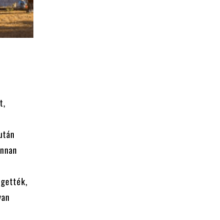
t,
után
onnan
egették,
yan