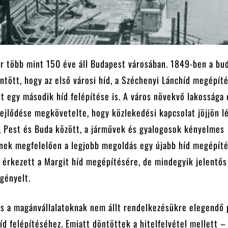
r több mint 150 éve áll Budapest városában. 1849-ben a bu
tött, hogy az első városi híd, a Széchenyi Lánchíd megépít
t egy második híd felépítése is. A város növekvő lakossága 
fejlődése megkövetelte, hogy közlekedési kapcsolat jöjjön l
, Pest és Buda között, a járművek és gyalogosok kényelmes
nek megfelelően a legjobb megoldás egy újabb híd megépíté
 érkezett a Margit híd megépítésére, de mindegyik jelentős
gényelt.
s a magánvállalatoknak nem állt rendelkezésükre elegendő 
d felépítéséhez. Emiatt döntöttek a hitelfelvétel mellett –