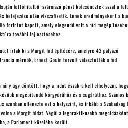
lapján lottóhitelből származó pénzt kölcsönöztek azzal a felt
és befejezése után visszafizetik. Ennek eredményeként a bu
ió forintot kapott, amely elegendő volt a híd megépítéséhe
uktúra további fejlesztéséhez.
atot írtak ki a Margit híd építésére, amelyre 43 pályázó
 francia mérnök, Ernest Gouin terveit választották a híd
mány úgy döntött, hogy a hidat északra kell elhelyezni, hog
 később megépítendő körgyűrűhöz és a sugárúthoz. Számos 
kus azonban ellenezte ezt a helyszínt, és inkább a Szabadság 
 volna a Margit hidat. Végül a legpraktikusabb megoldásként
ba, a Parlament közelébe került.