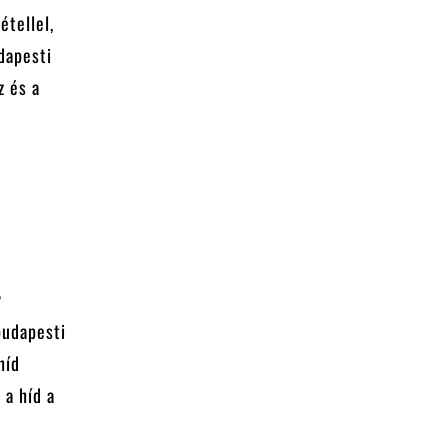
étellel,
dapesti
z és a
y
budapesti
híd
 a híd a