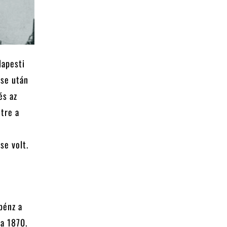
dapesti
ése után
és az
étre a
se volt.
pénz a
 a 1870.