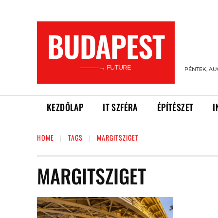
BUDAPEST
———→ FUTURE
PÉNTEK, AU
KEZDŐLAP
IT SZFÉRA
ÉPÍTÉSZET
I
HOME
TAGS
MARGITSZIGET
MARGITSZIGET