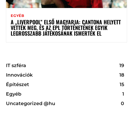
EGYÉB
A „LIVERPOOL” ELSŐ MAGYARJA: CANTONA HELYETT
VETTÉK MEG, ÉS AZ EPL TÖRTÉNETÉNEK EGYIK
LEGROSSZABB JÁTÉKOSÁNAK ISMERTÉK EL
IT szféra
19
Innovációk
18
Építészet
15
Egyéb
1
Uncategorized @hu
0