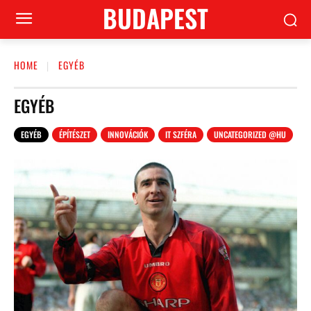
BUDAPEST
HOME
EGYÉB
EGYÉB
EGYÉB
ÉPÍTÉSZET
INNOVÁCIÓK
IT SZFÉRA
UNCATEGORIZED @HU