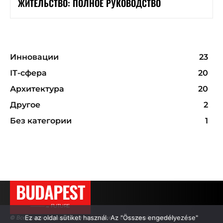
ЖИТЕЛЬСТВО: ПОЛНОЕ РУКОВОДСТВО
Инновации
23
ІТ-сфера
20
Архитектура
20
Другое
2
Без категории
1
BUDAPEST
———→ FUTURE
Ez az oldal sütiket használ. Az "Összes engedélyezése"
© Все права защищены. Цитирование — с активной ссылкой.