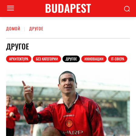
BUDAPEST
ДОМОЙ
ДРУГОЕ
ДРУГОЕ
АРХИТЕКТУРА
БЕЗ КАТЕГОРИИ
ДРУГОЕ
ИННОВАЦИИ
ІТ-СФЕРА