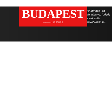
BUDAPEST
© Minden jog
fenntartva. Idézés
csak aktív
hivatkozással.
———→ FUTURE
.
.
.