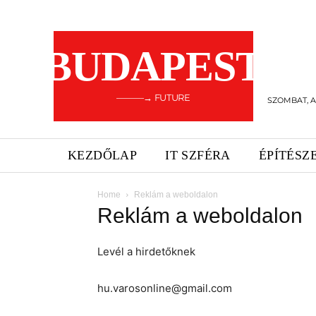
BUDAPEST
———→ FUTURE
SZOMBAT, A
KEZDŐLAP
IT SZFÉRA
ÉPÍTÉSZ
Home
Reklám a weboldalon
Reklám a weboldalon
Levél a hirdetőknek
hu.varosonline@gmail.com