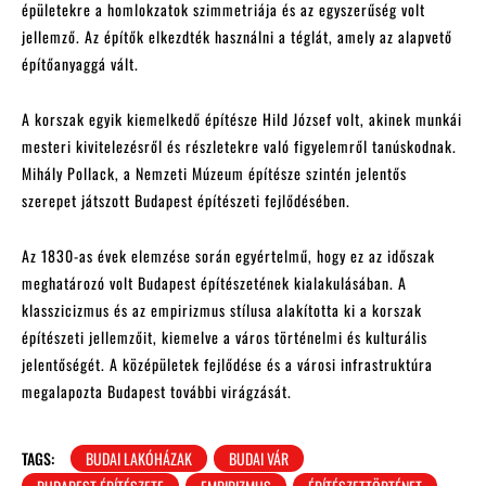
épületekre a homlokzatok szimmetriája és az egyszerűség volt
jellemző. Az építők elkezdték használni a téglát, amely az alapvető
építőanyaggá vált.
A korszak egyik kiemelkedő építésze Hild József volt, akinek munkái
mesteri kivitelezésről és részletekre való figyelemről tanúskodnak.
Mihály Pollack, a Nemzeti Múzeum építésze szintén jelentős
szerepet játszott Budapest építészeti fejlődésében.
Az 1830-as évek elemzése során egyértelmű, hogy ez az időszak
meghatározó volt Budapest építészetének kialakulásában. A
klasszicizmus és az empirizmus stílusa alakította ki a korszak
építészeti jellemzőit, kiemelve a város történelmi és kulturális
jelentőségét. A középületek fejlődése és a városi infrastruktúra
megalapozta Budapest további virágzását.
TAGS:
BUDAI LAKÓHÁZAK
BUDAI VÁR