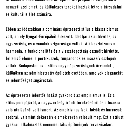
nemzeti szellemet, és különleges tereket hoztak létre a társadalmi
és kulturális élet számára.
Ebben az időszakban a domináns építészeti stílus a klasszicizmus
volt, amely Nyugat-Európából érkezett. Ideáljai az antikvitás, az
egyszerűség és a vonalak szigorúsága voltak. A klasszicizmus a
harmónia, a funkcionalitás és a visszafogottság eszméit hirdette.
Jellemző elemei a portikuszok, timpanonok és masszív oszlopok
voltak. Budapesten ez a stílus nagy népszerűségnek örvendett,
különösen az adminisztratív épületek esetében, amelyek eleganciát
és jelentőséget sugároztak.
Az építészetre jelentős hatást gyakorolt az empirizmus is. Ez a
stílus pompájáról, a nagyszerűség iránti törekvéséről és a luxusra
való utalásáról volt ismert. Az empirizmus ívek, hősök és harcosok
szobrai, valamint dekoratív elemek révén valósult meg. Ezt a stílust
gyakran alkalmazták monumentális építmények tervezésekor.