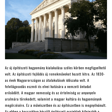
Az új építészeti hagyomány kialakulása széles körben megfigyelhető
volt. Az építészeti fejlődés új remekműveket hozott létre. Az 1830-
as évek Magyarországon az átalakulások időszaka volt. A
felvilágosodás eszméi és elvei hatására a nemzeti öntudat
erősödött. A magyar nemesség és az értelmiség az anyanyelv
uralmára törekedett, valamint a magyar kultúra és hagyományok
megőrzésére. Ez a művészetben és az építészetben is megnyilvánult.
Az ebben a korszakban készült építészeti projektek kifejezték a