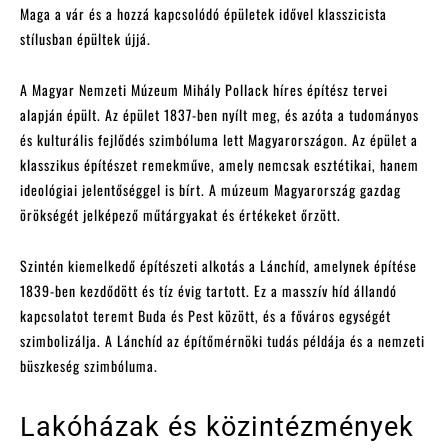
Maga a vár és a hozzá kapcsolódó épületek idővel klasszicista
stílusban épültek újjá.
A Magyar Nemzeti Múzeum Mihály Pollack híres építész tervei
alapján épült. Az épület 1837-ben nyílt meg, és azóta a tudományos
és kulturális fejlődés szimbóluma lett Magyarországon. Az épület a
klasszikus építészet remekműve, amely nemcsak esztétikai, hanem
ideológiai jelentőséggel is bírt. A múzeum Magyarország gazdag
örökségét jelképező műtárgyakat és értékeket őrzött.
Szintén kiemelkedő építészeti alkotás a Lánchíd, amelynek építése
1839-ben kezdődött és tíz évig tartott. Ez a masszív híd állandó
kapcsolatot teremt Buda és Pest között, és a főváros egységét
szimbolizálja. A Lánchíd az építőmérnöki tudás példája és a nemzeti
büszkeség szimbóluma.
Lakóházak és közintézmények