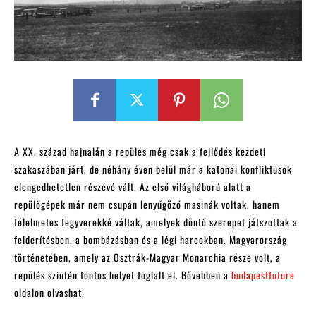
A XX. század hajnalán a repülés még csak a fejlődés kezdeti
szakaszában járt, de néhány éven belül már a katonai konfliktusok
elengedhetetlen részévé vált. Az első világháború alatt a
repülőgépek már nem csupán lenyűgöző masinák voltak, hanem
félelmetes fegyverekké váltak, amelyek döntő szerepet játszottak a
felderítésben, a bombázásban és a légi harcokban. Magyarország
történetében, amely az Osztrák-Magyar Monarchia része volt, a
repülés szintén fontos helyet foglalt el. Bővebben a
budapestfuture
oldalon olvashat.