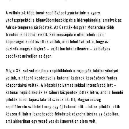
A vállalatok több tucat repülőgépet gyártottak: a gyors
vadászgépektől a könnyűbombázókig és a hidroplánokig, amelyek az
Adriai-tengeren járőröztek. Az Osztrák-Magyar Monarchia több
fronton is háborút viselt. Szerencséjükre ellenfeleik ipari
képességei korlátozottak voltak, ami lehetővé tette, hogy az
osztrák-magyar légierő – saját korlátai ellenére – valóságos
csodákat műveljen az égen.
Míg a XX. század elején a repülőklubok a rajongók találkozóhelyei
voltak, a háború kezdetével a katonai káderek képzésének fontos
központjaivá váltak. A képzési folyamat sokkal intenzívebb lett –
katonai repülőiskolák és tábori központok jöttek létre, ahol a leendő
pilóták harci tapasztalatot szereztek. Itt, Magyarország
repülőterein született meg egy új katonai elit – bátor pilóták, akik
készen álltak a legnehezebb feladatok végrehajtására az égbolton,
ami akkoriban egy veszélyes és ismeretlen elem volt.