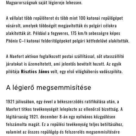
Magyarországnak saját légiereje lehessen.
A vállalat több repülőteret és több mint 100 katonai repülőgépet
vásárolt, amelyek többségét megjavították és polgári célokra
alakították át. Például a fegyveres, 175 km/h sebességre képes
Phönix C–I katonai felderítőgépeket polgári kétfedelűvé alakították.
A Maefort aktívan foglalkozott postai szállítással, sőt utasszállító
járatokat is üzemeltetett, ami jelentős bevételt hozott. Az egyik
pilótája
Risztics János
volt, egy első világháborús vadászpilóta.
A légierő megsemmisítése
1921 júliusában, egy évvel a békeszerződés ratifikálása után, a
Maefort titkos tevékenységét leleplezte az ellenőrző bizottság. A
légitársaság 1921. december 8-án egy nyilvános közgyűlésen
felszámolta magát. Ez a repülési tevékenység teljes betiltásához,
valamint az összes repülőgép és felszerelés megsemmisítésére