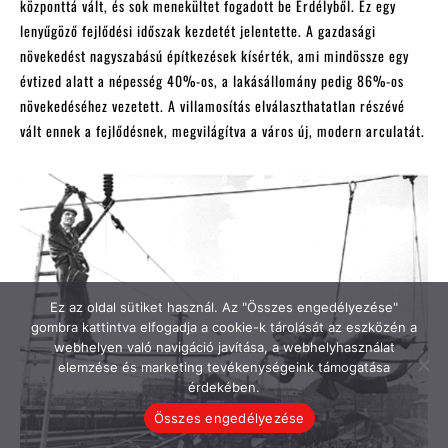
Ez az oldal sütiket használ. Az "Összes engedélyezése"
gombra kattintva elfogadja a cookie-k tárolását az eszközén a
webhelyen való navigáció javítása, a webhelyhasználat
elemzése és marketing tevékenységeink támogatása
érdekében.
Összes engedélyezése