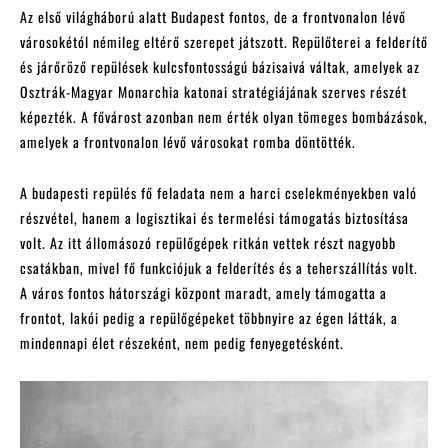
Az első világháború alatt Budapest fontos, de a frontvonalon lévő
városokétól némileg eltérő szerepet játszott. Repülőterei a felderítő
és járőröző repülések kulcsfontosságú bázisaivá váltak, amelyek az
Osztrák-Magyar Monarchia katonai stratégiájának szerves részét
képezték. A fővárost azonban nem érték olyan tömeges bombázások,
amelyek a frontvonalon lévő városokat romba döntötték.
A budapesti repülés fő feladata nem a harci cselekményekben való
részvétel, hanem a logisztikai és termelési támogatás biztosítása
volt. Az itt állomásozó repülőgépek ritkán vettek részt nagyobb
csatákban, mivel fő funkciójuk a felderítés és a teherszállítás volt.
A város fontos hátországi központ maradt, amely támogatta a
frontot, lakói pedig a repülőgépeket többnyire az égen látták, a
mindennapi élet részeként, nem pedig fenyegetésként.