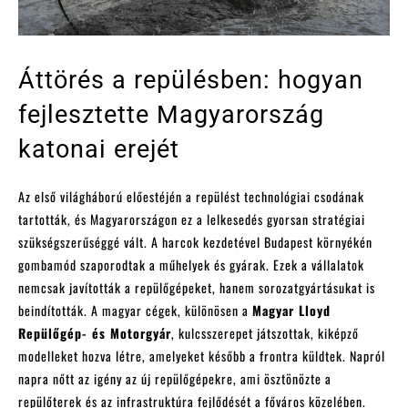
Áttörés a repülésben: hogyan
fejlesztette Magyarország
katonai erejét
Az első világháború előestéjén a repülést technológiai csodának
tartották, és Magyarországon ez a lelkesedés gyorsan stratégiai
szükségszerűséggé vált. A harcok kezdetével Budapest környékén
gombamód szaporodtak a műhelyek és gyárak. Ezek a vállalatok
nemcsak javították a repülőgépeket, hanem sorozatgyártásukat is
beindították. A magyar cégek, különösen a
Magyar Lloyd
Repülőgép- és Motorgyár
, kulcsszerepet játszottak, kiképző
modelleket hozva létre, amelyeket később a frontra küldtek. Napról
napra nőtt az igény az új repülőgépekre, ami ösztönözte a
repülőterek és az infrastruktúra fejlődését a főváros közelében.