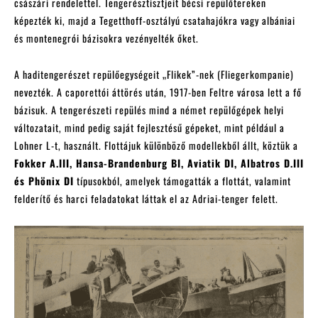
császári rendelettel. Tengerésztisztjeit bécsi repülőtereken
képezték ki, majd a Tegetthoff-osztályú csatahajókra vagy albániai
és montenegrói bázisokra vezényelték őket.
A haditengerészet repülőegységeit „Flikek”-nek (Fliegerkompanie)
nevezték. A caporettói áttörés után, 1917-ben Feltre városa lett a fő
bázisuk. A tengerészeti repülés mind a német repülőgépek helyi
változatait, mind pedig saját fejlesztésű gépeket, mint például a
Lohner L-t, használt. Flottájuk különböző modellekből állt, köztük a
Fokker A.III, Hansa-Brandenburg BI, Aviatik DI, Albatros D.III
és Phönix DI
típusokból, amelyek támogatták a flottát, valamint
felderítő és harci feladatokat láttak el az Adriai-tenger felett.