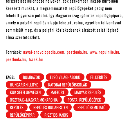
felszerelést különböző helyeken, sok szakember inkább külföldön
keresett munkát, a megsemmisített repülőgépeket pedig nem
lehetett gyorsan pótolni. Így Magyarország ígéretes repülőgépipara,
amely a polgári repülés alapja lehetett volna, egyetlen tollvonással
semmisült meg, és a polgári közlekedésnek álcázott saját légierő
álma szertefoszlott.
Források:
naval-encyclopedia.com
,
pestbuda.hu
,
www.repulnijo.hu
,
pestbuda.hu
,
fszek.hu
TAGS:
BOMBÁZÓK
ELSŐ VILÁGHÁBORÚ
FELDERÍTÉS
HUNGARIAN LLOYD
KATONAI REPÜLŐISKOLÁK
KUK SEEFLUGWESEN
MAEFORT
MAGYAR REPÜLÉS
OSZTRÁK–MAGYAR MONARCHIA
POSTAI REPÜLŐGÉPEK
REPÜLÉS
REPÜLÉS BUDAPESTEN
REPÜLŐBEMUTATÓ
REPÜLŐGÉPIPAR
RISZTICS JÁNOS