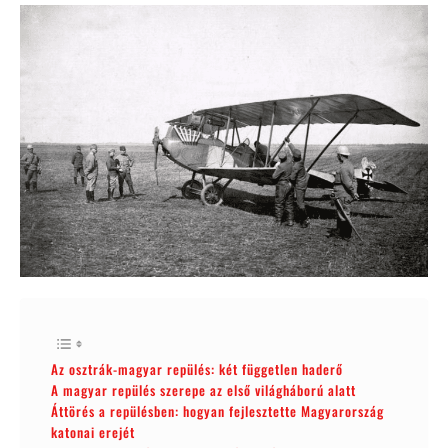
Az osztrák-magyar repülés: két független haderő
A magyar repülés szerepe az első világháború alatt
Áttörés a repülésben: hogyan fejlesztette Magyarország
katonai erejét