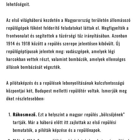
lehetőségeit.
Az első világháború kezdetén a Magyarország területén állomásozó
repülőgépek főként felderítő feladatokat láttak el. Megfigyelték a
frontvonalat és segítettek a tüzérségi tűz irányításában. Azonban
1914 és 1918 között a repülés szerepe jelentősen kibővült. Új
repülőgéptípusok jelentek meg: vadászgépek, amelyek légi
harcokban vettek részt, valamint bombázók, amelyek ellenséges
állások bombázását végezték.
A pilótaképzés és a repülések lebonyolításának kulcsfontosságú
központjai két, Budapest melletti repülőtér voltak. Ismerjük meg
őket részletesebben:
Rákosmező.
Ezt a helyszínt a magyar repülés „bölcsőjének”
tartják. Már a háború előtt itt zajlottak az első repülési
bemutatók, a pilóták képzése és a repülőnapok.