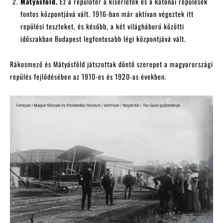
Mátyásföld.
Ez a repülőtér a kísérletek és a katonai repülések
fontos központjává vált. 1916-ban már aktívan végeztek itt
repülési teszteket, és később, a két világháború közötti
időszakban Budapest legfontosabb légi központjává vált.
Rákosmező és Mátyásföld játszottak döntő szerepet a magyarországi
repülés fejlődésében az 1910-es és 1920-as években.