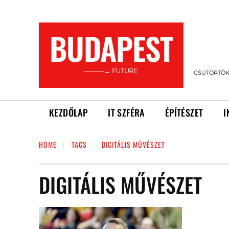
BUDAPEST
———→ FUTURE
CSÜTÖRTÖK,
KEZDŐLAP
IT SZFÉRA
ÉPÍTÉSZET
I
HOME
TAGS
DIGITÁLIS MŰVÉSZET
DIGITÁLIS MŰVÉSZET