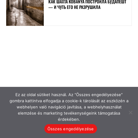
Ez az oldal sütiket használ. Az "Összes engedélyezése"
gombra kattintva elfogadja a cookie-k tárolását az eszközén a
webhelyen való navigáció javítása, a webhelyhasználat
elemzése és marketing tevékenységeink támogatása
érdekében.
Összes engedélyezése