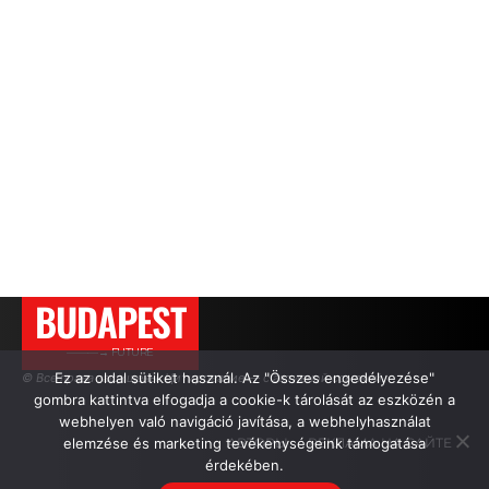
BUDAPEST
———→ FUTURE
Ez az oldal sütiket használ. Az "Összes engedélyezése"
© Все права защищены. Цитирование — с активной ссылкой.
gombra kattintva elfogadja a cookie-k tárolását az eszközén a
webhelyen való navigáció javítása, a webhelyhasználat
elemzése és marketing tevékenységeink támogatása
АВТОРЫ
РЕКЛАМА НА САЙТЕ
érdekében.