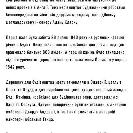
інших проєктів в Англії. Тому керівництво будівельними роботами
безпосередньо на місці він доручив молодому, але здібному
шотландському інженеру Адаму Кларку.
Перша паля була забита 28 липня 1840 року на русловій частині
річки в Будах. Лише забивання паль зайняло два роки – над цим
працювало близько 800 людей. А перший камінь було закладено
під час урочистої церемонії особисто палатином Йосифом у серпні
1842 року.
Деревину для будівництва мосту замовляли в Славонії, цеглу в
Пешті та Обуді, а для виробництва цементу був створений завод в
Буді. Каміння, необхідне для будівництва опор, доставляли з
Ваца та Соскута. Чавунні поперечини були виготовлені в ливарній
майстерні Дьордя Андраші, а інші литі елементи в ливарній
майстерні Абрахама Ганца.