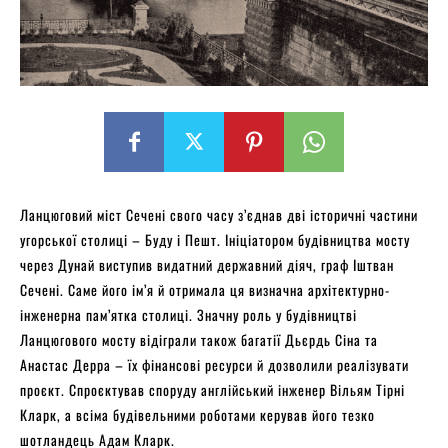
Ланцюговий міст Сечені свого часу з’єднав дві історичні частини
угорської столиці – Буду і Пешт. Ініціатором будівництва мосту
через Дунай виступив видатний державний діяч, граф Іштван
Сечені. Саме його ім’я й отримала ця визначна архітектурно-
інженерна пам’ятка столиці. Значну роль у будівництві
Ланцюгового мосту відіграли також багатії Дьєрдь Сіна та
Анастас Дерра – їх фінансові ресурси й дозволили реалізувати
проєкт. Спроєктував споруду англійський інженер Вільям Тірні
Кларк, а всіма будівельними роботами керував його тезко
шотландець Адам Кларк.