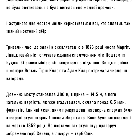
не була святковою, не було виголошено жодної промови.
Наступного дня мостом могли користуватися всі, хто сплатив так
званий мостовий збір.
Тривалий час, до здачі в експлуатацію в 1876 році моста Маргіт,
Ланцюговий міст слугував єдиним сполученням між Пештом та
Будою. Зі своєю місією він впорався на відмінно. За що пізніше
інженери Вільям Тірні Кларк та Адам Кларк отримали численні
нагороди.
Довжина мосту становила 380 м, ширина – 14,5 м, а його
загальна вартість, як уже згадувалася, склала понад 6,5 млн.
форинтів. Кам’яні леви, яким прикрашена інженерна споруда були
створені скульптором Яношем Маршалко. Вони були встановлені
на мості в 1852 році. На постаментах скульптур праворуч
зображено герб Сечені, а ліворуч – герб Сіни.