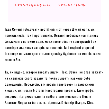
винагородою», – писав граф.
Ідея Сечені побудувати постійний міст через Дунай мала, як і
прихильників, так і противників. Останні побоювалися підмиву
фундаменту потоком води, можливого обвалу конструкції і як
наслідок льодових заторів та повеней. Та і тодішні угорські
інженери не мали достатнього досвіду будівництва мостів таких
масштабів.
Та, як відомо, історію творять рішучі. Тож, Сечені не став зважати
на скептиків свого задуму та почав збирати навколо себе
однодумців. Передусім, він провів переговори із заможними
людьми, які могли б стати інвесторами проєкту. Ідею графа,
зокрема, підтримав один із найбагатших мешканців Пешту
Анастас Дерра та його зять, віденській банкір Дьєрдь Сіна.