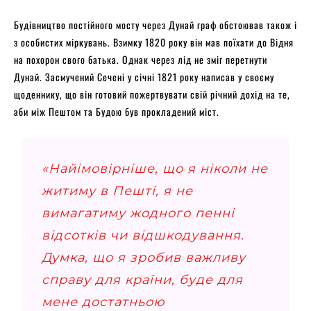
Будівництво постійного мосту через Дунай граф обстоював також і
з особистих міркувань. Взимку 1820 року він мав поїхати до Відня
на похорон свого батька. Однак через лід не зміг перетнути
Дунай. Засмучений Сечені у січні 1821 року написав у своєму
щоденнику, що він готовий пожертвувати свій річний дохід на те,
аби між Пештом та Будою був прокладений міст.
«Найімовірніше, що я ніколи не
житиму в Пешті, я не
вимагатиму жодного пенні
відсотків чи відшкодування.
Думка, що я зробив важливу
справу для країни, буде для
мене достатньою