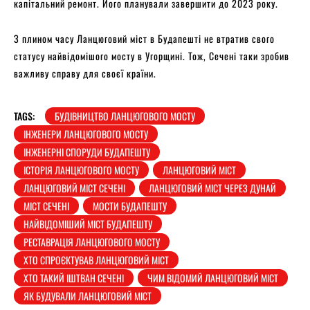
капітальний ремонт. Його планували завершити до 2023 року.
З плином часу Ланцюговий міст в Будапешті не втратив свого
статусу найвідомішого мосту в Угорщині. Тож, Сечені таки зробив
важливу справу для своєї країни.
TAGS:
БУДІВНИЦТВО ЛАНЦЮГОВОГО МОСТУ
ІНЖЕНЕРИ ЛАНЦЮГОВОГО МОСТУ
ІНЖЕНЕРНІ СПОРУДИ БУДАПЕШТУ
ІСТОРІЯ ЛАНЦЮГОВОГО МОСТУ
ЛАНЦЮГОВИЙ МІСТ
ЛАНЦЮГОВИЙ МІСТ СЕЧЕНІ
ЛАНЦЮГОВИЙ МІСТ ЧЕРЕЗ ДУНАЙ
МІСТ СЕЧЕНІ
МОСТИ БУДАПЕШТУ
НАЙВІДОМІШИЙ МІСТ БУДАПЕШТУ
РЕСТАВРАЦІЯ ЛАНЦЮГОВОГО МОСТУ
ХТО СПРОЄКТУВАВ ЛАНЦЮГОВИЙ МІСТ
ХТО ТАКИЙ ІШТВАН СЕЧЕНІ
ЧИМ ВІДОМИЙ ЛАНЦЮГОВИЙ МІСТ
ЯК БУДУВАЛИ ЛАНЦЮГОВИЙ МІСТ