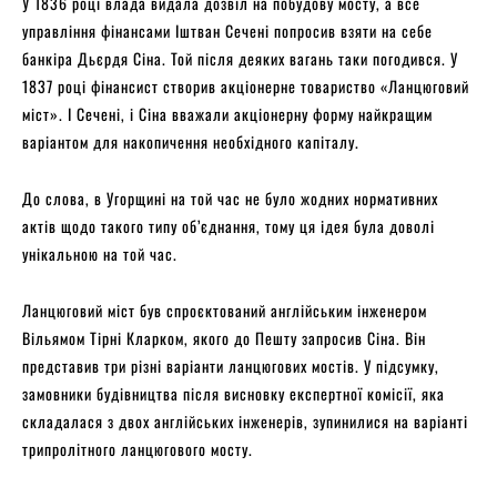
У 1836 році влада видала дозвіл на побудову мосту, а все
управління фінансами Іштван Сечені попросив взяти на себе
банкіра Дьєрдя Сіна. Той після деяких вагань таки погодився. У
1837 році фінансист створив акціонерне товариство «Ланцюговий
міст». І Сечені, і Сіна вважали акціонерну форму найкращим
варіантом для накопичення необхідного капіталу.
До слова, в Угорщині на той час не було жодних нормативних
актів щодо такого типу об’єднання, тому ця ідея була доволі
унікальною на той час.
Ланцюговий міст був спроєктований англійським інженером
Вільямом Тірні Кларком, якого до Пешту запросив Сіна. Він
представив три різні варіанти ланцюгових мостів. У підсумку,
замовники будівництва після висновку експертної комісії, яка
складалася з двох англійських інженерів, зупинилися на варіанті
трипролітного ланцюгового мосту.