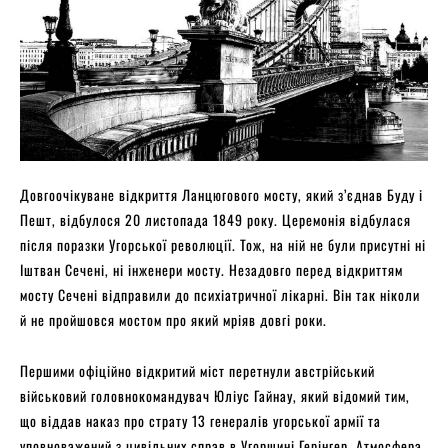
Довгоочікуване відкриття Ланцюгового мосту, який з’єднав Буду і
Пешт, відбулося 20 листопада 1849 року. Церемонія відбулася
після поразки Угорської революції. Тож, на ній не були присутні ні
Іштван Сечені, ні інженери мосту. Незадовго перед відкриттям
мосту Сечені відправили до психіатричної лікарні. Він так ніколи
й не пройшовся мостом про який мріяв довгі роки.
Першими офіційно відкритий міст перетнули австрійський
військовий головнокомандувач Юліус Гайнау, який відомий тим,
що віддав наказ про страту 13 генералів угорської армії та
уповноважений з цивільних справ в Угорщині Герінгер. Атмосфера