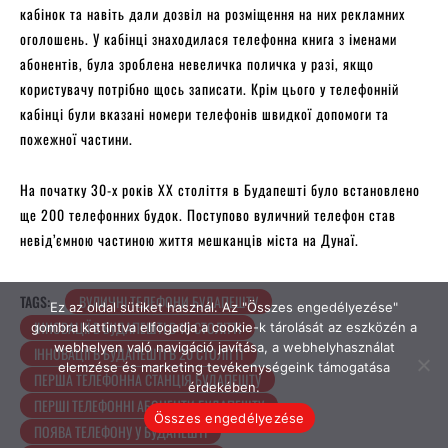
Ez az oldal sütiket használ. Az "Összes engedélyezése"
gombra kattintva elfogadja a cookie-k tárolását az eszközén a
webhelyen való navigáció javítása, a webhelyhasználat
elemzése és marketing tevékenységeink támogatása
érdekében.
Összes engedélyezése