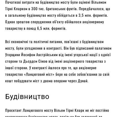
Початкові витрати на будівництво мосту були оцінені Вільямом
Тірні Кларком в 300 тис. британських фунтів. Передбачалося, що
в загальному будівництво мосту обійдеться в 3,5 млн. форинтів.
Однак зрештою спорудження об’єкту обійшлося акціонерному
товариству в понад 6,5 млн. форинтів.
Всі економічні та політичні питання, пов’язані з будівництвом
мосту, були узгодження в контракті. Він був підписаний палатином
Угорщини Йосифом Австрійським від імені угорської нації з однієї
сторони та Дьєрдєм Сіною від імені акціонерного товариства з
іншої сторони. У контракті йшлося про те, що акціонерне
товариство «Ланцюговий міст» бере на себе зобов’язання за свій
кошт побудувати міст з двома опорами через Дунай.
Будівництво
Проєктант Ланцюгового мосту Вільям Тірні Кларк не міг постійно
контролювати будівництво мосту, оскільки був залучений до