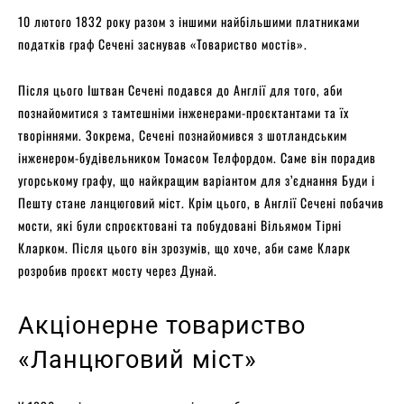
10 лютого 1832 року разом з іншими найбільшими платниками
податків граф Сечені заснував «Товариство мостів».
Після цього Іштван Сечені подався до Англії для того, аби
познайомитися з тамтешніми інженерами-проєктантами та їх
творіннями. Зокрема, Сечені познайомився з шотландським
інженером-будівельником Томасом Телфордом. Саме він порадив
угорському графу, що найкращим варіантом для з’єднання Буди і
Пешту стане ланцюговий міст. Крім цього, в Англії Сечені побачив
мости, які були спроєктовані та побудовані Вільямом Тірні
Кларком. Після цього він зрозумів, що хоче, аби саме Кларк
розробив проєкт мосту через Дунай.
Акціонерне товариство
«Ланцюговий міст»