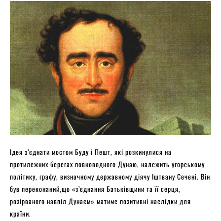
Ідея з’єднати мостом Буду і Пешт, які розкинулися на
протилежних берегах повноводного Дунаю, належить угорському
політику, графу, визначному державному діячу Іштвану Сечені. Він
був переконаний,що «з’єднання Батьківщини та її серця,
розірваного навпіл Дунаєм» матиме позитивні наслідки для
країни.