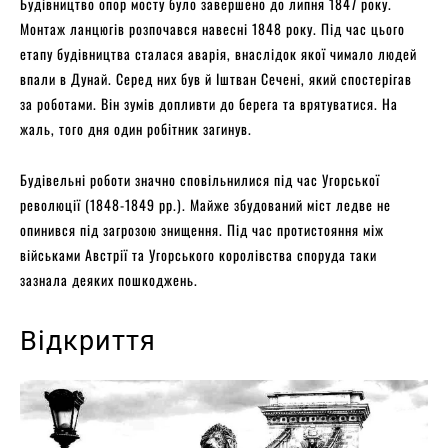
Будівництво опор мосту було завершено до липня 1847 року.
Монтаж ланцюгів розпочався навесні 1848 року. Під час цього
етапу будівництва сталася аварія, внаслідок якої чимало людей
впали в Дунай. Серед них був й Іштван Сечені, який спостерігав
за роботами. Він зумів допливти до берега та врятуватися. На
жаль, того дня один робітник загинув.
Будівельні роботи значно сповільнилися під час Угорської
революції (1848-1849 рр.). Майже збудований міст ледве не
опинився під загрозою знищення. Під час протистояння між
військами Австрії та Угорського королівства споруда таки
зазнала деяких пошкоджень.
Відкриття