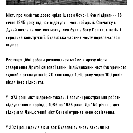
Міст, про який так довго мріяв Іштван Сечені, був підірваний 18
січня 1945 року під час відступу німецької армії. Спочатку в
Дунай впала та частина мосту, яка була з боку Пешта, а потім і
середина конструкції. Будайська частина мосту переламалася
надвоє.
Реставраційні роботи розпочалися майже відразу після
завершення Другої світової війни. Відбудований міст був урочисто
зданий в експлуатацію 20 листопада 1949 року через 100 років
після його відкриття.
У 1973 році міст відремонтували. Наступні реєстраційні роботи
відбувалися в період з 1986 по 1988 роки. До 150-річчя з дня
відкриття Ланцюговий міст Сечені отримав нове освітлення.
У 2021 році одну з візитівок Будапешту знову закрили на