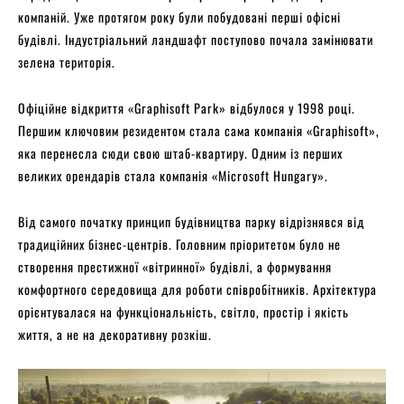
компаній. Уже протягом року були побудовані перші офісні
будівлі. Індустріальний ландшафт поступово почала замінювати
зелена територія.
Офіційне відкриття «Graphisoft Park» відбулося у 1998 році.
Першим ключовим резидентом стала сама компанія «Graphisoft»,
яка перенесла сюди свою штаб-квартиру. Одним із перших
великих орендарів стала компанія «Microsoft Hungary».
Від самого початку принцип будівництва парку відрізнявся від
традиційних бізнес-центрів. Головним пріоритетом було не
створення престижної «вітринної» будівлі, а формування
комфортного середовища для роботи співробітників. Архітектура
орієнтувалася на функціональність, світло, простір і якість
життя, а не на декоративну розкіш.