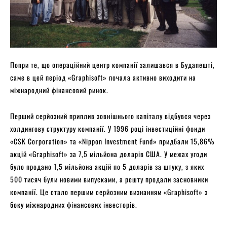
Попри те, що операційний центр компанії залишався в Будапешті,
саме в цей період «Graphisoft» почала активно виходити на
міжнародний фінансовий ринок.
Перший серйозний приплив зовнішнього капіталу відбувся через
холдингову структуру компанії. У 1996 році інвестиційні фонди
«CSK Corporation» та «Nippon Investment Fund» придбали 15,86%
акцій «Graphisoft» за 7,5 мільйона доларів США. У межах угоди
було продано 1,5 мільйона акцій по 5 доларів за штуку, з яких
500 тисяч були новими випусками, а решту продали засновники
компанії. Це стало першим серйозним визнанням «Graphisoft» з
боку міжнародних фінансових інвесторів.