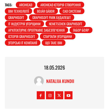
TAGS:
ARCHICAD
ARCHICAD ІСТОРІЯ СТВОРЕННЯ
BIM ТЕХНОЛОГІЇ
BOJÁR GÁBOR
CAD СИСТЕМИ
GRAPHISOFT
GRAPHISOFT PARK БУДАПЕШТ
IT ІНДУСТРІЯ УГОРЩИНИ
NEMETSCHEK GRAPHISOFT
АРХІТЕКТУРНЕ ПРОГРАМНЕ ЗАБЕЗПЕЧЕННЯ
ГАБОР БОЯР
ІСТОРІЯ GRAPHISOFT
СТАРТАПИ УГОРЩИНИ
УГОРСЬКІ IT КОМПАНІЇ
ЩО ТАКЕ BIM
18.05.2026
NATALIIA KUNDII