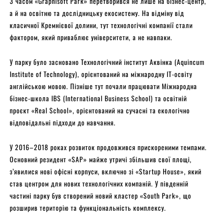
З часом «Graphisoft Park» перетворився не лише на бізнес-центр,
а й на освітню та дослідницьку екосистему. На відміну від
класичної Кремнієвої долини, тут технологічні компанії стали
фактором, який приваблює університети, а не навпаки.
У парку було засновано Технологічний інститут Аквінка (Aquincum
Institute of Technology), орієнтований на міжнародну IT-освіту
англійською мовою. Пізніше тут почали працювати Міжнародна
бізнес-школа IBS (International Business School) та освітній
проєкт «Real School», орієнтований на сучасні та екологічно
відповідальні підходи до навчання.
У 2016–2018 роках розвиток продовжився прискореними темпами.
Основний резидент «SAP» майже утричі збільшив свої площі,
з’явилися нові офісні корпуси, включно зі «Startup House», який
став центром для нових технологічних компаній. У південній
частині парку був створений новий кластер «South Park», що
розширив територію та функціональність комплексу.