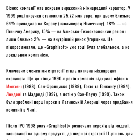
Бізнес компанії мав яскраво виражений міжнародний характер. У
1999 році виручка становила 25,72 млн євро, при цьому близько
64% припадало на Європу (насамперед Німеччину), 18% — на
Північну Америку, 15% — на Азійсько-Тихоокеанський регіон і
лише близько 2% — на внутрішній ринок Угорщини. Це
підкреслювало, що «Graphisoft» уже тоді була глобальною, а не
локальною компанією.
Ключовим елементом стратегії стала активна міжнародна
експансія. Ще до кінця 1990-х років компанія відкрила офіси в
Мюнхені
(1988), Сан-Франциско (1989), Токіо та Гонконгу (1994),
Лондоні
та Мадриді (1997), а потім у Сан-Паулу (1999). Також
були зроблені перші кроки в Латинській Америці через придбання
компанії в Чилі.
Після IPO 1998 року «Graphisoft» розпочала перехід від моделі,
заснованої на одному продукті, до ширшої стратегії IT-рішень для