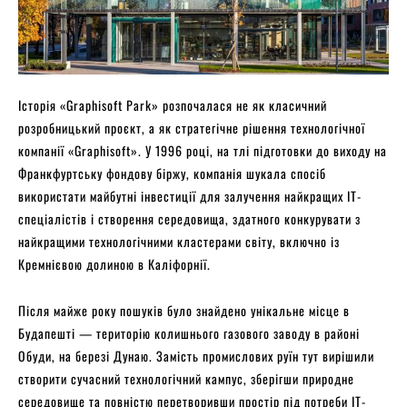
Історія «Graphisoft Park» розпочалася не як класичний
розробницький проєкт, а як стратегічне рішення технологічної
компанії «Graphisoft». У 1996 році, на тлі підготовки до виходу на
Франкфуртську фондову біржу, компанія шукала спосіб
використати майбутні інвестиції для залучення найкращих IT-
спеціалістів і створення середовища, здатного конкурувати з
найкращими технологічними кластерами світу, включно із
Кремнієвою долиною в Каліфорнії.
Після майже року пошуків було знайдено унікальне місце в
Будапешті — територію колишнього газового заводу в районі
Обуди, на березі Дунаю. Замість промислових руїн тут вирішили
створити сучасний технологічний кампус, зберігши природне
середовище та повністю перетворивши простір під потреби IT-