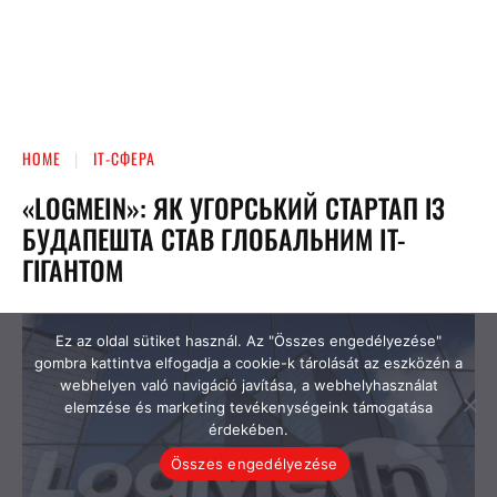
Ez az oldal sütiket használ. Az "Összes engedélyezése"
gombra kattintva elfogadja a cookie-k tárolását az eszközén a
webhelyen való navigáció javítása, a webhelyhasználat
elemzése és marketing tevékenységeink támogatása
érdekében.
Összes engedélyezése