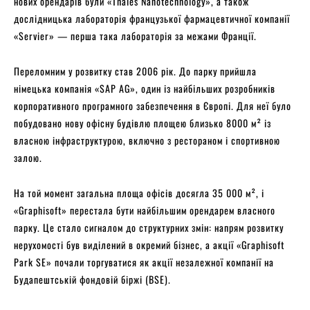
нових орендарів були «Thales Nanotechnology», а також
дослідницька лабораторія французької фармацевтичної компанії
«Servier» — перша така лабораторія за межами Франції.
Переломним у розвитку став 2006 рік. До парку прийшла
німецька компанія «SAP AG», один із найбільших розробників
корпоративного програмного забезпечення в Європі. Для неї було
побудовано нову офісну будівлю площею близько 8000 м² із
власною інфраструктурою, включно з рестораном і спортивною
залою.
На той момент загальна площа офісів досягла 35 000 м², і
«Graphisoft» перестала бути найбільшим орендарем власного
парку. Це стало сигналом до структурних змін: напрям розвитку
нерухомості був виділений в окремий бізнес, а акції «Graphisoft
Park SE» почали торгуватися як акції незалежної компанії на
Будапештській фондовій біржі (BSE).