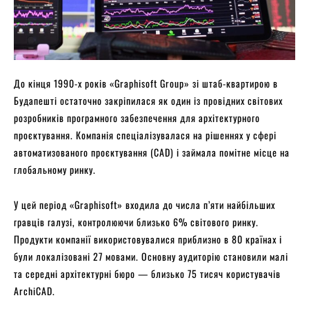
До кінця 1990-х років «Graphisoft Group» зі штаб-квартирою в
Будапешті остаточно закріпилася як один із провідних світових
розробників програмного забезпечення для архітектурного
проєктування. Компанія спеціалізувалася на рішеннях у сфері
автоматизованого проєктування (CAD) і займала помітне місце на
глобальному ринку.
У цей період «Graphisoft» входила до числа п’яти найбільших
гравців галузі, контролюючи близько 6% світового ринку.
Продукти компанії використовувалися приблизно в 80 країнах і
були локалізовані 27 мовами. Основну аудиторію становили малі
та середні архітектурні бюро — близько 75 тисяч користувачів
ArchiCAD.