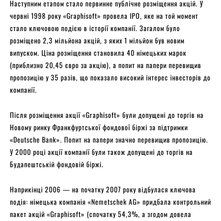
Наступним етапом стало первинне публічне розміщення акцій. У
червні 1998 року «Graphisoft» провела IPO, яке на той момент
стало ключовою подією в історії компанії. Загалом було
розміщено 2,3 мільйона акцій, з яких 1 мільйон був новим
випуском. Ціна розміщення становила 40 німецьких марок
(приблизно 20,45 євро за акцію), а попит на папери перевищив
пропозицію у 35 разів, що показало високий інтерес інвесторів до
компанії.
Після розміщення акції «Graphisoft» були допущені до торгів на
Новому ринку Франкфуртської фондової біржі за підтримки
«Deutsche Bank». Попит на папери значно перевищив пропозицію.
У 2000 році акції компанії були також допущені до торгів на
Будапештській фондовій біржі.
Наприкінці 2006 — на початку 2007 року відбулася ключова
подія: німецька компанія «Nemetschek AG» придбала контрольний
пакет акцій «Graphisoft» (спочатку 54,3%, а згодом довела