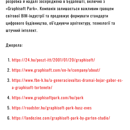
розробка й надалі зосереджена в Будапешті, включно з
«Graphisoft Park». Компанія залишається важливим гравцем
світової BIM-індустрії та продовжує формувати стандарти
цифрового будівництва, об’єднуючи архітектуру, технології та
штучний інтелект.
Джерела:
https://24.hu/poszt-itt/2001/01/20/graphisoft/
https://www.graphisoft.com/en-lv/company/about/
https://www.fbn-h.hu/a-generaciovaltas-dramai-bojar-gabor-es-
a-graphisoft-tortenete/
https://www.graphisoftpark.com/hu/park
https://roadster.hu/graphisoft-park-husz-eves
https://landezine.com/graphisoft-park-by-garten-studio/