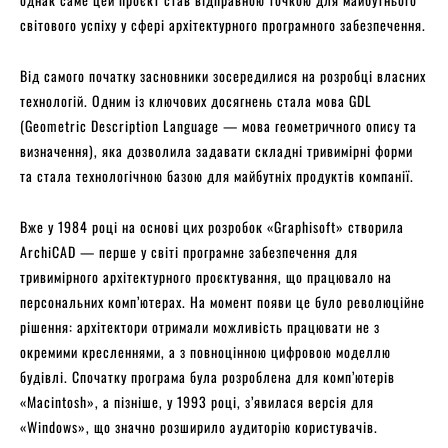
світового успіху у сфері архітектурного програмного забезпечення.
Від самого початку засновники зосередилися на розробці власних
технологій. Одним із ключових досягнень стала мова GDL
(Geometric Description Language — мова геометричного опису та
визначення), яка дозволила задавати складні тривимірні форми
та стала технологічною базою для майбутніх продуктів компанії.
Вже у 1984 році на основі цих розробок «Graphisoft» створила
ArchiCAD — перше у світі програмне забезпечення для
тривимірного архітектурного проєктування, що працювало на
персональних комп’ютерах. На момент появи це було революційне
рішення: архітектори отримали можливість працювати не з
окремими кресленнями, а з повноцінною цифровою моделлю
будівлі. Спочатку програма була розроблена для комп’ютерів
«Macintosh», а пізніше, у 1993 році, з’явилася версія для
«Windows», що значно розширило аудиторію користувачів.