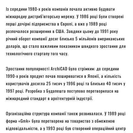
Із середини 1980-х років компанія почала активно будувати
міжнародну дистриб’юторську мережу. У 1986 році були створені
перші дочірні підприємства в Європі, а вже у 1989 році
розпочалося розширення в США. Завдяки цьому до 1991 року
річний оборот компанії досяг близько 5 мільйонів американських
доларів, що стало важливим показником швидкого зростання для
технологічного стартапу того часу.
Зростання популярності ArchiCAD було стрімким: до середини
1990-х років продукт почав поширюватися в Японії, а кількість
користувачів досягла 25 тисяч у 1996 році та близько 40 тисяч у
1997 році. Розробка з Будапешта поступово перетворилася на
міжнародний стандарт в архітектурній індустрії.
Організаційна структура компанії також розвивалася. У 1989 році
форма «Gmk» була перетворена на товариство з обмеженою
відповідальністю, а у 1993 році був створений операційний центр