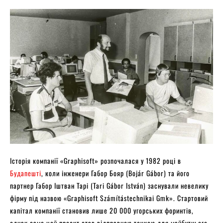
Історія компанії «Graphisoft» розпочалася у 1982 році в
Будапешті
, коли інженери Габор Бояр (Bojár Gábor) та його
партнер Габор Іштван Тарі (Tari Gábor István) заснували невелику
фірму під назвою «Graphisoft Számítástechnikai Gmk». Стартовий
капітал компанії становив лише 20 000 угорських форинтів,
однак саме цей проєкт став відправною точкою для майбутнього