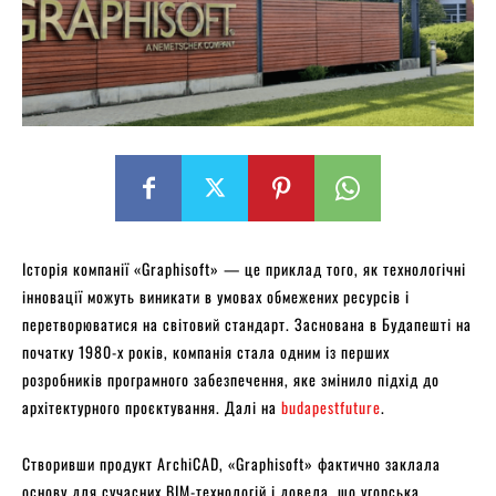
Історія компанії «Graphisoft» — це приклад того, як технологічні
інновації можуть виникати в умовах обмежених ресурсів і
перетворюватися на світовий стандарт. Заснована в Будапешті на
початку 1980-х років, компанія стала одним із перших
розробників програмного забезпечення, яке змінило підхід до
архітектурного проєктування. Далі на
budapestfuture
.
Створивши продукт ArchiCAD, «Graphisoft» фактично заклала
основу для сучасних BIM-технологій і довела, що угорська