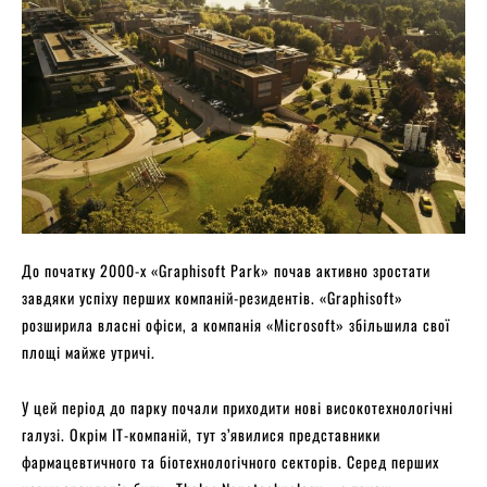
До початку 2000-х «Graphisoft Park» почав активно зростати
завдяки успіху перших компаній-резидентів. «Graphisoft»
розширила власні офіси, а компанія «Microsoft» збільшила свої
площі майже утричі.
У цей період до парку почали приходити нові високотехнологічні
галузі. Окрім IT-компаній, тут з’явилися представники
фармацевтичного та біотехнологічного секторів. Серед перших