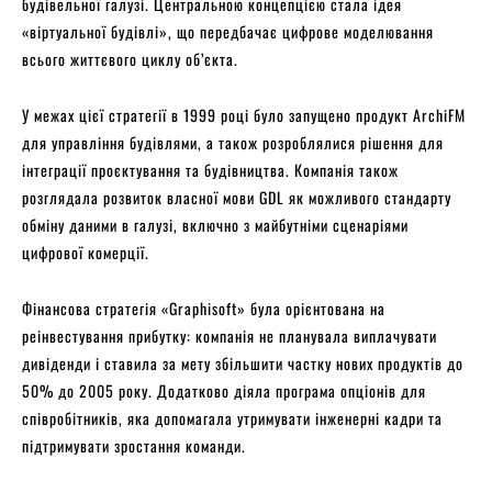
будівельної галузі. Центральною концепцією стала ідея
«віртуальної будівлі», що передбачає цифрове моделювання
всього життєвого циклу об’єкта.
У межах цієї стратегії в 1999 році було запущено продукт ArchiFM
для управління будівлями, а також розроблялися рішення для
інтеграції проєктування та будівництва. Компанія також
розглядала розвиток власної мови GDL як можливого стандарту
обміну даними в галузі, включно з майбутніми сценаріями
цифрової комерції.
Фінансова стратегія «Graphisoft» була орієнтована на
реінвестування прибутку: компанія не планувала виплачувати
дивіденди і ставила за мету збільшити частку нових продуктів до
50% до 2005 року. Додатково діяла програма опціонів для
співробітників, яка допомагала утримувати інженерні кадри та
підтримувати зростання команди.