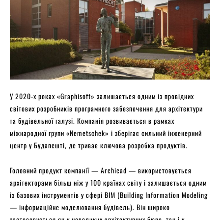
У 2020-х роках «Graphisoft» залишається одним із провідних
світових розробників програмного забезпечення для архітектури
та будівельної галузі. Компанія розвивається в рамках
міжнародної групи «Nemetschek» і зберігає сильний інженерний
центр у Будапешті, де триває ключова розробка продуктів.
Головний продукт компанії — Archicad — використовується
архітекторами більш ніж у 100 країнах світу і залишається одним
із базових інструментів у сфері BIM (Building Information Modeling
— інформаційне моделювання будівель). Він широко
застосовується як у невеликих архітектурних бюро, так і у