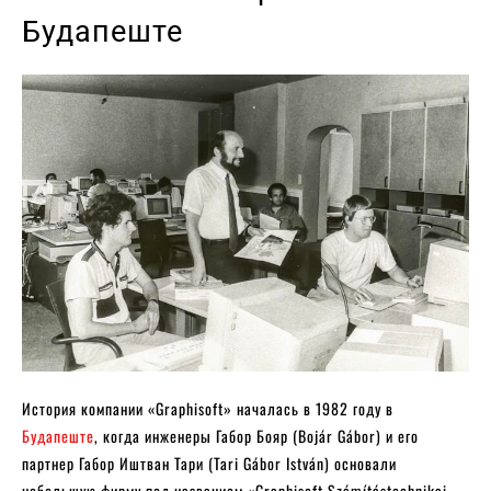
Будапеште
История компании «Graphisoft» началась в 1982 году в
Будапеште
, когда инженеры Габор Бояр (Bojár Gábor) и его
партнер Габор Иштван Тари (Tari Gábor István) основали
небольшую фирму под названием «Graphisoft Számítástechnikai