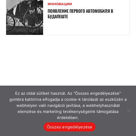
ИННОВАЦИИ
ПОЯВЛЕНИЕ ПЕРВОГО АВТОМОБИЛЯ В
БУДАПЕШТЕ
Ez az oldal sütiket használ. Az "Összes engedélyezése"
gombra kattintva elfogadja a cookie-k tárolását az eszközén a
webhelyen való navigáció javítása, a webhelyhasználat
elemzése és marketing tevékenységeink támogatása
érdekében.
Összes engedélyezése