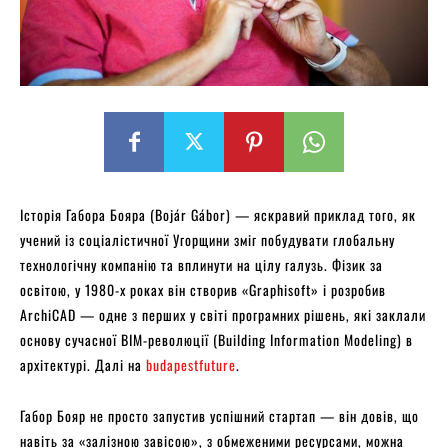
Історія Габора Бояра (Bojár Gábor) — яскравий приклад того, як
учений із соціалістичної Угорщини зміг побудувати глобальну
технологічну компанію та вплинути на цілу галузь. Фізик за
освітою, у 1980-х роках він створив «Graphisoft» і розробив
ArchiCAD — одне з перших у світі програмних рішень, які заклали
основу сучасної BIM-революції (Building Information Modeling) в
архітектурі. Далі на
budapestfuture
.
Габор Бояр не просто запустив успішний стартап — він довів, що
навіть за «залізною завісою», з обмеженими ресурсами, можна