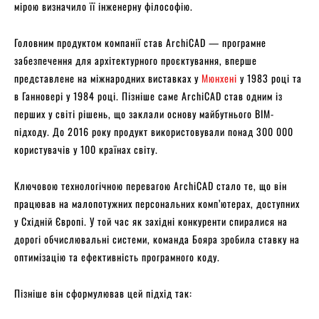
мірою визначило її інженерну філософію.
Головним продуктом компанії став ArchiCAD — програмне
забезпечення для архітектурного проєктування, вперше
представлене на міжнародних виставках у
Мюнхені
у 1983 році та
в Ганновері у 1984 році. Пізніше саме ArchiCAD став одним із
перших у світі рішень, що заклали основу майбутнього BIM-
підходу. До 2016 року продукт використовували понад 300 000
користувачів у 100 країнах світу.
Ключовою технологічною перевагою ArchiCAD стало те, що він
працював на малопотужних персональних комп’ютерах, доступних
у Східній Європі. У той час як західні конкуренти спиралися на
дорогі обчислювальні системи, команда Бояра зробила ставку на
оптимізацію та ефективність програмного коду.
Пізніше він сформулював цей підхід так: