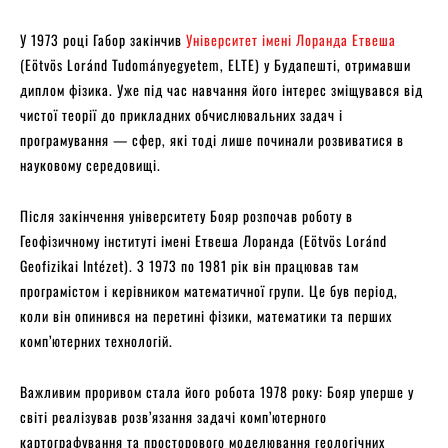
У 1973 році Габор закінчив
Університет імені Лоранда Етвеша
(Eötvös Loránd Tudományegyetem, ELTE) у Будапешті, отримавши
диплом фізика. Уже під час навчання його інтерес зміщувався від
чистої теорії до прикладних обчислювальних задач і
програмування — сфер, які тоді лише починали розвиватися в
науковому середовищі.
Після закінчення університету Бояр розпочав роботу в
Геофізичному інституті імені Етвеша Лоранда (Eötvös Loránd
Geofizikai Intézet). З 1973 по 1981 рік він працював там
програмістом і керівником математичної групи. Це був період,
коли він опинився на перетині фізики, математики та перших
комп’ютерних технологій.
Важливим проривом стала його робота 1978 року: Бояр уперше у
світі реалізував розв’язання задачі комп’ютерного
картографування та просторового моделювання геологічних