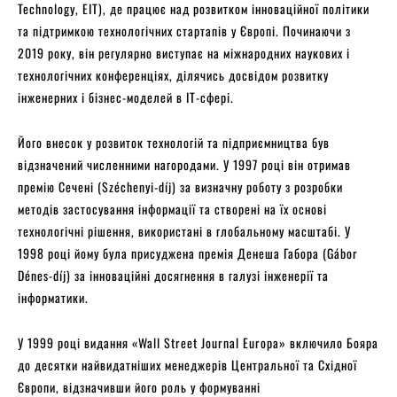
Technology, EIT), де працює над розвитком інноваційної політики
та підтримкою технологічних стартапів у Європі. Починаючи з
2019 року, він регулярно виступає на міжнародних наукових і
технологічних конференціях, ділячись досвідом розвитку
інженерних і бізнес-моделей в IT-сфері.
Його внесок у розвиток технологій та підприємництва був
відзначений численними нагородами. У 1997 році він отримав
премію Сечені (Széchenyi-díj) за визначну роботу з розробки
методів застосування інформації та створені на їх основі
технологічні рішення, використані в глобальному масштабі. У
1998 році йому була присуджена премія Денеша Габора (Gábor
Dénes-díj) за інноваційні досягнення в галузі інженерії та
інформатики.
У 1999 році видання «Wall Street Journal Europa» включило Бояра
до десятки найвидатніших менеджерів Центральної та Східної
Європи, відзначивши його роль у формуванні