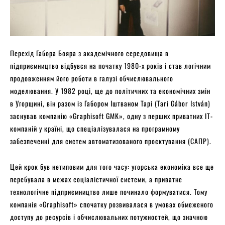
Перехід Габора Бояра з академічного середовища в
підприємництво відбувся на початку 1980-х років і став логічним
продовженням його роботи в галузі обчислювального
моделювання. У 1982 році, ще до політичних та економічних змін
в Угорщині, він разом із Габором Іштваном Тарі (Tari Gábor István)
заснував компанію «Graphisoft GMK», одну з перших приватних IT-
компаній у країні, що спеціалізувалася на програмному
забезпеченні для систем автоматизованого проєктування (САПР).
Цей крок був нетиповим для того часу: угорська економіка все ще
перебувала в межах соціалістичної системи, а приватне
технологічне підприємництво лише починало формуватися. Тому
компанія «Graphisoft» спочатку розвивалася в умовах обмеженого
доступу до ресурсів і обчислювальних потужностей, що значною