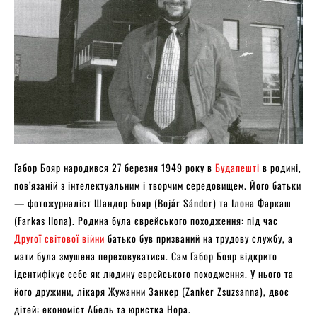
Габор Бояр народився 27 березня 1949 року в
Будапешті
в родині,
пов’язаній з інтелектуальним і творчим середовищем. Його батьки
— фотожурналіст Шандор Бояр (Bojár Sándor) та Ілона Фаркаш
(Farkas Ilona). Родина була єврейського походження: під час
Другої світової війни
батько був призваний на трудову службу, а
мати була змушена переховуватися. Сам Габор Бояр відкрито
ідентифікує себе як людину єврейського походження. У нього та
його дружини, лікаря Жужанни Занкер (Zanker Zsuzsanna), двоє
дітей: економіст Абель та юристка Нора.