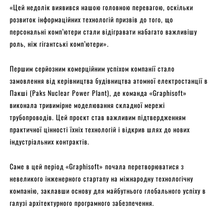
«Цей недолік виявився нашою головною перевагою, оскільки
розвиток інформаційних технологій призвів до того, що
персональні комп’ютери стали відігравати набагато важливішу
роль, ніж гігантські комп’ютери».
Першим серйозним комерційним успіхом компанії стало
замовлення від керівництва будівництва атомної електростанції в
Пакші (Paks Nuclear Power Plant), де команда «Graphisoft»
виконала тривимірне моделювання складної мережі
трубопроводів. Цей проєкт став важливим підтвердженням
практичної цінності їхніх технологій і відкрив шлях до нових
індустріальних контрактів.
Саме в цей період «Graphisoft» почала перетворюватися з
невеликого інженерного стартапу на міжнародну технологічну
компанію, заклавши основу для майбутнього глобального успіху в
галузі архітектурного програмного забезпечення.