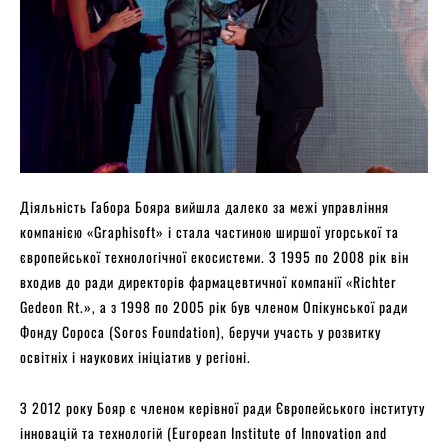
Діяльність Габора Бояра вийшла далеко за межі управління
компанією «Graphisoft» і стала частиною ширшої угорської та
європейської технологічної екосистеми. З 1995 по 2008 рік він
входив до ради директорів фармацевтичної компанії «Richter
Gedeon Rt.», а з 1998 по 2005 рік був членом Опікунської ради
Фонду Сороса (Soros Foundation), беручи участь у розвитку
освітніх і наукових ініціатив у регіоні.
З 2012 року Бояр є членом керівної ради Європейського інституту
інновацій та технологій (European Institute of Innovation and