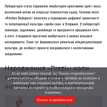
Ez az oldal sütiket használ. Az "Összes engedélyezése"
gombra kattintva elfogadja a cookie-k tárolását az eszközén a
webhelyen való navigáció javítása, a webhelyhasználat
elemzése és marketing tevékenységeink támogatása
érdekében.
Összes engedélyezése