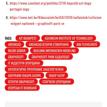
https://www.szombat.org/politika/3710-kepzeld-azt-hogy-
portugal-vagy
https://www.bet.hu/Kibocsatok/bet50/2019/vallalatok/szilicium
-volgyet-epitenek—graphisoft-park-se
TAGS:
AIT BUDAPEST
AQUINCUM INSTITUTE OF TECHNOLOGY
ARCHICAD
ARCHICAD ІСТОРІЯ СТВОРЕННЯ
BIM ТЕХНОЛОГІЇ
BOJÁR GÁBOR
BUILDING INFORMATION MODELING
GRAPHISOFT
GRAPHISOFT PARK БУДАПЕШТ
IT ІНДУСТРІЯ УГОРЩИНИ
АРХІТЕКТУРНЕ ПРОГРАМНЕ ЗАБЕЗПЕЧЕННЯ
БІОГРАФІЯ ГАБОРА БОЯРА
ГАБОР БОЯР
ІСТОРІЯ GRAPHISOFT
СТАРТАПИ УГОРЩИНИ
УГОРСЬКІ IT КОМПАНІЇ