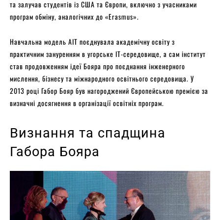
та залучав студентів із США та Європи, включно з учасниками
програм обміну, аналогічних до «Erasmus».
Навчальна модель AIT поєднувала академічну освіту з
практичним зануренням в угорське IT-середовище, а сам інститут
став продовженням ідеї Бояра про поєднання інженерного
мислення, бізнесу та міжнародного освітнього середовища. У
2013 році Габор Бояр був нагороджений Європейською премією за
визначні досягнення в організації освітніх програм.
Визнання та спадщина
Габора Бояра