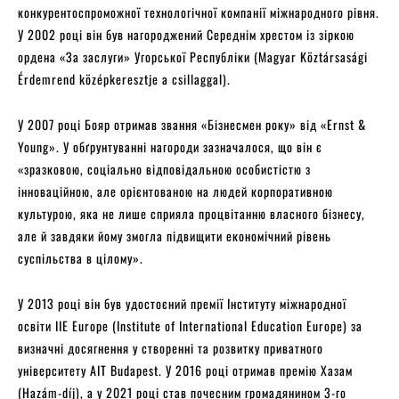
конкурентоспроможної технологічної компанії міжнародного рівня.
У 2002 році він був нагороджений Середнім хрестом із зіркою
ордена «За заслуги» Угорської Республіки (Magyar Köztársasági
Érdemrend középkeresztje a csillaggal).
У 2007 році Бояр отримав звання «Бізнесмен року» від «Ernst &
Young». У обґрунтуванні нагороди зазначалося, що він є
«зразковою, соціально відповідальною особистістю з
інноваційною, але орієнтованою на людей корпоративною
культурою, яка не лише сприяла процвітанню власного бізнесу,
але й завдяки йому змогла підвищити економічний рівень
суспільства в цілому».
У 2013 році він був удостоєний премії Інституту міжнародної
освіти IIE Europe (Institute of International Education Europe) за
визначні досягнення у створенні та розвитку приватного
університету AIT Budapest. У 2016 році отримав премію Хазам
(Hazám-díj), а у 2021 році став почесним громадянином 3-го