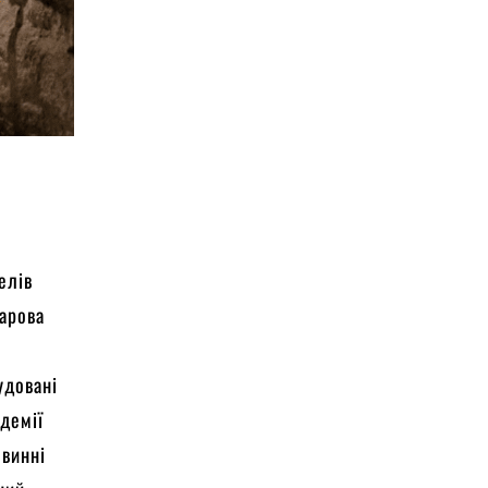
елів
шарова
удовані
адемії
 винні