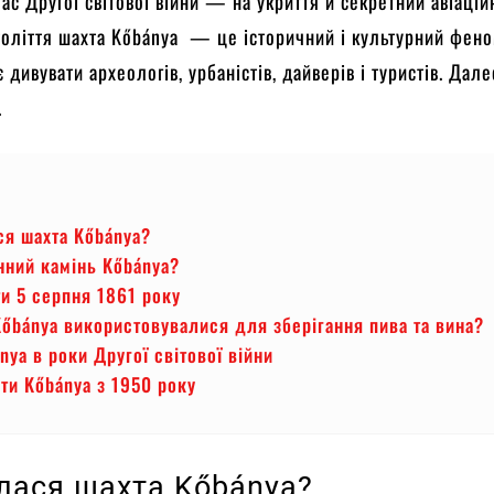
час Другої світової війни — на укриття й секретний авіаці
толіття шахта Kőbánya — це історичний і культурний фено
дивувати археологів, урбаністів, дайверів і туристів. Дале
.
ся шахта Kőbánya?
нний камінь Kőbánya?
и 5 серпня 1861 року
Kőbánya використовувалися для зберігання пива та вина?
nya в роки Другої світової війни
хти Kőbánya з 1950 року
илася шахта Kőbánya?