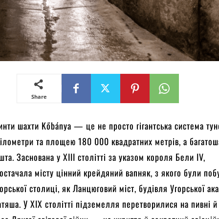
Share
инти шахти Kőbánya — це не просто гігантська система тун
ілометри та площею 180 000 квадратних метрів, а багато
та. Заснована у XIII столітті за указом короля Бели IV,
стачала місту цінний крейдяний вапняк, з якого були поб
орської столиці, як Ланцюговий міст, будівля Угорської ак
атяша. У XIX столітті підземелля перетворилися на пивні й