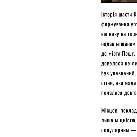
Історія шахти 
формування уго
вапняку на тер
надав міщанам 
до міста Пешт.
довелося не ли
був упевнений,
стіни, яка мала
почалася довга
Місцеві поклад
лише міцністю,
популярним — о