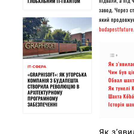
підвали, а під 
ГЛОБАЛЬНИМ IT-ГІГАНТОМ
завод. Через с
який продовжує 
budapestfuture
Як з’явила
ІТ-СФЕРА
Чим був ці
«GRAPHISOFT»: ЯК УГОРСЬКА
Обвал шахт
КОМПАНІЯ З БУДАПЕШТА
СТВОРИЛА РЕВОЛЮЦІЮ В
Як тунелі 
АРХІТЕКТУРНОМУ
Шахта Kőbá
ПРОГРАМНОМУ
Історія ша
ЗАБЕЗПЕЧЕННІ
Як з’яв