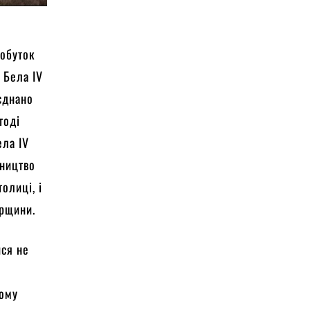
добуток
 Бела IV
єднано
тоді
ела IV
вництво
толиці, і
орщини.
ися не
ному