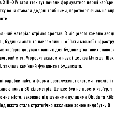
 в XIII–XIV століттях тут почали формуватися перші кар’єри
тку вони ставали дедалі глибшими, перетворюючись на сп
инти.
ельний матеріал стрімко зростав. З місцевого каменю зво
і, будинки знаті та найважливіші об’єкти міської інфрастру
 цих кар’єрів добували вапняк для будівництва таких знаков
цюговий міст, Угорська академія наук і церква Матяша. Шах
ті, заклала кам’яний фундамент Будапешта.
ні виробки набули форми розгалуженої системи тунелів і 
иною понад 30 кілометрів. Це вже був не просто кар’єр, а
емне місто, заховане під шумними вулицями Óbuda та Kőb
іод шахта стала стратегічно важливою зоною видобутку й