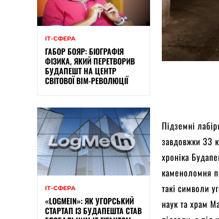
ІТ-СФЕРА
ГАБОР БОЯР: БІОГРАФІЯ
ФІЗИКА, ЯКИЙ ПЕРЕТВОРИВ
БУДАПЕШТ НА ЦЕНТР
СВІТОВОЇ BIM-РЕВОЛЮЦІЇ
Підземні лабір
завдовжки 33 к
хроніка Будапеш
каменоломня по
такі символи уг
ІТ-СФЕРА
«LOGMEIN»: ЯК УГОРСЬКИЙ
наук та храм М
СТАРТАП ІЗ БУДАПЕШТА СТАВ