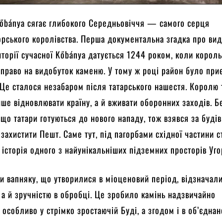
Kőbánya сягає глибокого Середньовіччя — самого серця
рського королівства. Перша документальна згадка про ви
иторії сучасної Kőbánya датується 1244 роком, коли король
право на видобуток каменю. У тому ж році район було при
 Це сталося незабаром після татарського нашестя. Королю 
ше відновлювати країну, а й вживати оборонних заходів. Б
 що татари готуються до нового нападу, тож взявся за буді
 захистити Пешт. Саме тут, під пагорбами східної частини с
 історія одного з найунікальніших підземних просторів Уг
и вапняку, що утворилися в міоценовий період, відзначал
 а й зручністю в обробці. Це зробило камінь надзвичайно
собливо у стрімко зростаючій Буді, а згодом і в об’єдна