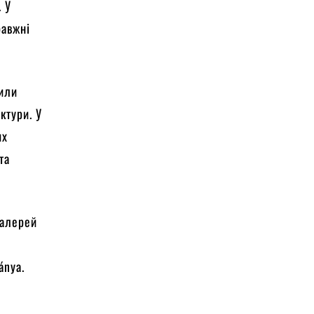
. У
равжні
дили
ктури. У
их
та
галерей
ánya.