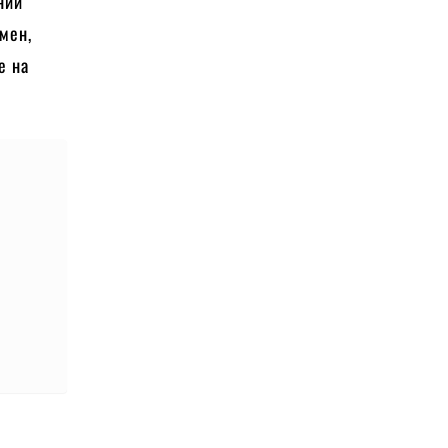
йний
мен,
е на