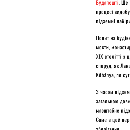
Будапешті
. Ще
процесі видобу
підземні лабір
Попит на будів
мости, монастир
XIX столітті з
споруд, як Лан
Kőbánya, по су
З часом підзем
загальною довж
масштабне підз
Саме в цей пер
зберігання.