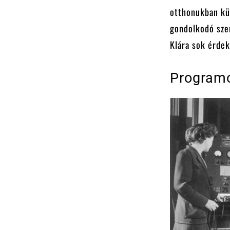
otthonukban kül
gondolkodó szem
Klára sok érdek
Programo