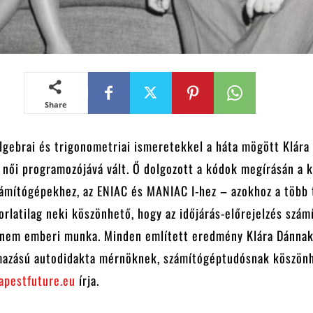
Share
lgebrai és trigonometriai ismeretekkel a háta mögött Klára
ő női programozójává vált. Ő dolgozott a kódok megírásán a k
zámítógépekhez, az ENIAC és MANIAC I-hez – azokhoz a több
rlatilag neki köszönhető, hogy az időjárás-előrejelzés szá
s nem emberi munka. Minden említett eredmény Klára Dánnak
mazású autodidakta mérnöknek, számítógéptudósnak köszön
apestfuture.eu
írja.