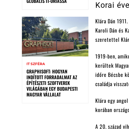
GLOBÁLIS IT-ÓRIÁSSÁ
Korai év
Klára Dán 1911.
Karoli Dán és K
szeretettel Klá
1919-ben, amik
kerültek Magyar
IT SZFÉRA
GRAPHISOFT: HOGYAN
időre Bécsbe kö
INDÍTOTT FORRADALMAT AZ
ÉPÍTÉSZETI SZOFTVEREK
családja vissza
VILÁGÁBAN EGY BUDAPESTI
MAGYAR VÁLLALAT
Klára egy angol
korában országo
A 20. század vi