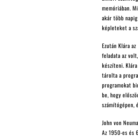
memóriában. Min
akár több napig
képleteket a sz
Ezután Klára az
feladata az vol
készíteni. Klár
tárolta a progr
programokat bi
be, hogy előszö
számítógépen, é
John von Neuma
Az 1950-es és 