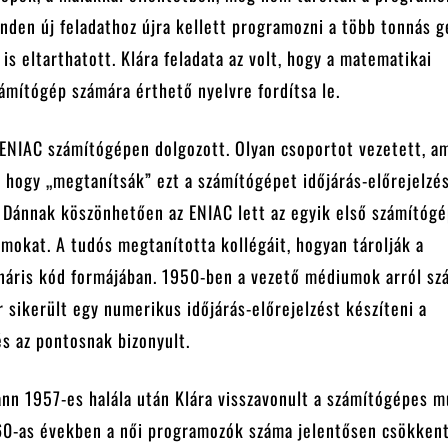
den új feladathoz újra kellett programozni a több tonnás g
 is eltarthatott. Klára feladata az volt, hogy a matematikai
ámítógép számára érthető nyelvre fordítsa le.
 ENIAC számítógépen dolgozott. Olyan csoportot vezetett, a
t, hogy „megtanítsák” ezt a számítógépet időjárás-előrejelzé
a Dánnak köszönhetően az ENIAC lett az egyik első számítógé
amokat. A tudós megtanította kollégáit, hogyan tárolják a
náris kód formájában. 1950-ben a vezető médiumok arról sz
r sikerült egy numerikus időjárás-előrejelzést készíteni a
s az pontosnak bizonyult.
nn 1957-es halála után Klára visszavonult a számítógépes m
60-as években a női programozók száma jelentősen csökkent