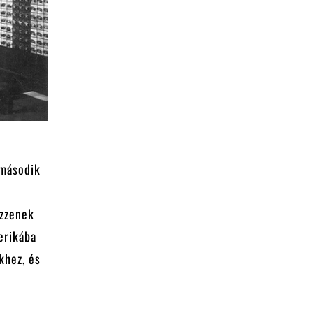
 második
özzenek
erikába
khez, és