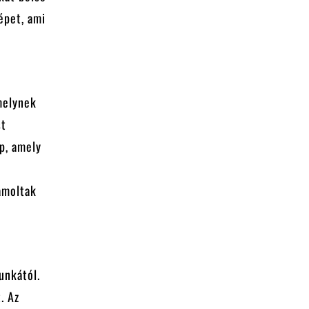
épet, ami
melynek
st
p, amely
ámoltak
unkától.
. Az