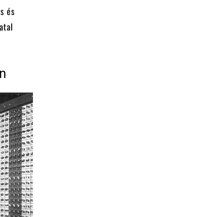
is és
atal
n