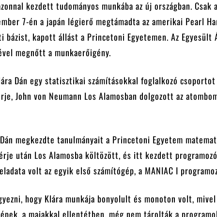
azonnal kezdett tudományos munkába az új országban. Csak a
ember 7-én a japán légierő megtámadta az amerikai Pearl Ha
i bázist, kapott állást a Princetoni Egyetemen. Az Egyesült
ével megnőtt a munkaerőigény.
ára Dán egy statisztikai számításokkal foglalkozó csoportot
férje, John von Neumann Los Alamosban dolgozott az atombo
 Dán megkezdte tanulmányait a Princetoni Egyetem matemat
érje után Los Alamosba költözött, és itt kezdett programozó
eladata volt az egyik első számítógép, a MANIAC I programo
ezni, hogy Klára munkája bonyolult és monoton volt, mivel
gépek, a maiakkal ellentétben, még nem tárolták a programo