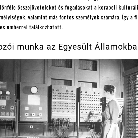
önféle összejöveteleket és fogadásokat a korabeli kulturál
élyiségek, valamint más fontos személyek számára. Így a fi
es emberrel találkozhatott.
zói munka az Egyesült Államokba