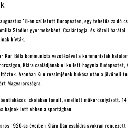
ek
 augusztus 18-án született Budapesten, egy tehetős zsidó cs
amilla Stadler gyermekeként. Családtagjai és közeli barátai
rinak hívták.
or Kun Béla kommunista vezetésével a kommunisták hatalo
országon, Klára családjának el kellett hagynia Budapestet, 
ltöztek. Azonban Kun rezsimjének bukása után a jövőbeli t
tért Magyarországra.
 bentlakásos iskolában tanult, emellett műkorcsolyázott. 14
s bajnok lett ebben a sportágban.
haros 1920-as éveiben Klára Dán családja gyakran rendezett