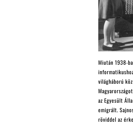
Miután 1938-ba
informatikusho
világháború köz
Magyarországot,
az Egyesült Áll
emigrált. Sajno
röviddel az érk