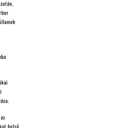
zután,
rbor
 Államok
mba
ikai
i
zása.
 az
kat belső