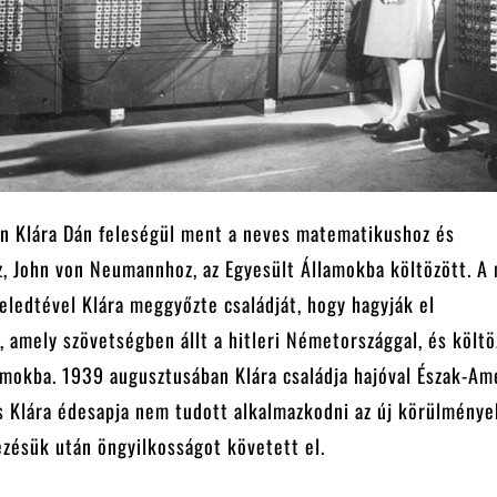
n Klára Dán feleségül ment a neves matematikushoz és
z, John von Neumannhoz, az Egyesült Államokba költözött. A
eledtével Klára meggyőzte családját, hogy hagyják el
 amely szövetségben állt a hitleri Németországgal, és költ
amokba. 1939 augusztusában Klára családja hajóval Észak-Am
s Klára édesapja nem tudott alkalmazkodni az új körülménye
ezésük után öngyilkosságot követett el.