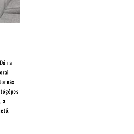
 Dán a
orai
 tonnás
mítógépes
, a
hető,