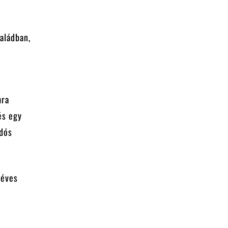
aládban,
mra
és egy
udós
 éves