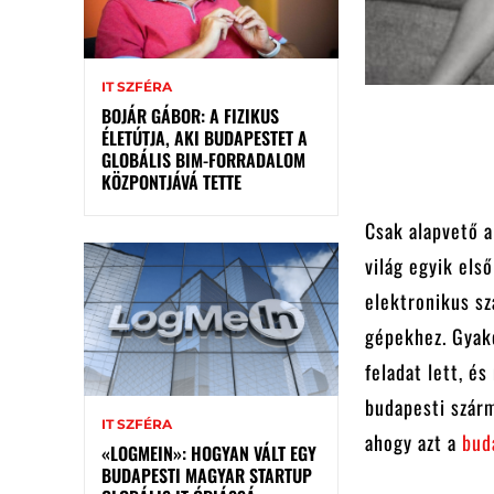
IT SZFÉRA
BOJÁR GÁBOR: A FIZIKUS
ÉLETÚTJA, AKI BUDAPESTET A
GLOBÁLIS BIM-FORRADALOM
KÖZPONTJÁVÁ TETTE
Csak alapvető a
világ egyik els
elektronikus s
gépekhez. Gyako
feladat lett, é
budapesti szár
IT SZFÉRA
ahogy azt a
bud
«LOGMEIN»: HOGYAN VÁLT EGY
BUDAPESTI MAGYAR STARTUP