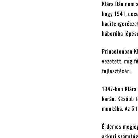
Klára Dán nem 
hogy 1941. dec
haditengerészet
háborúba lépés
Princetonban Kl
vezetett, míg 
fejlesztésén.
1947-ben Klára
karán. Később f
munkába. Az ő f
Érdemes megjegy
akkori számító