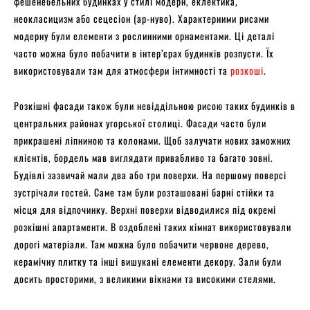
фешенебельних будинках у стилі модерн, еклектика,
неокласицизм або сецесіон (ар-нуво). Характерними рисами
модерну були елементи з рослинними орнаментами. Ці деталі
часто можна було побачити в інтер’єрах будинків розпусти. Їх
використовували там для атмосфери інтимності та
розкоші
.
Розкішні фасади також були невіддільною рисою таких будинків в
центральних районах угорської столиці. Фасади часто були
прикрашені ліпниною та колонами. Щоб залучати нових заможних
клієнтів, бордель мав виглядати привабливо та багато зовні.
Будівлі зазвичай мали два або три поверхи. На першому поверсі
зустрічали гостей. Саме там були розташовані барні стійки та
місця для відпочинку. Верхні поверхи відводилися під окремі
розкішні апартаменти. В оздоблені таких кімнат використовували
дорогі матеріали. Там можна було побачити червоне дерево,
керамічну плитку та інші вишукані елементи декору. Зали були
досить просторими, з великими вікнами та високими стелями.