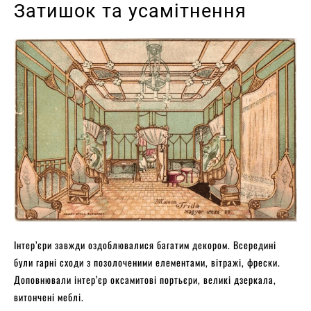
Затишок та усамітнення
Інтер’єри завжди оздоблювалися багатим декором. Всередині
були гарні сходи з позолоченими елементами, вітражі, фрески.
Доповнювали інтер’єр оксамитові портьєри, великі дзеркала,
витончені меблі.