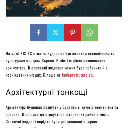
На межі ХІХ-XX століть Будапешт був великим економічним та
культурним центром Європи. В місті стрімко розвивалася
архітектура. Її справжні шедеври можна було побачити й в
неочікуваних місцях. Більше на
budapestfuture.eu
.
Архітектурні тонкощі
Архітектура будинків розпусти у Будапешті дуже різноманітна та
яскрава. Особливо це стосується історичних районів міста.
Столичні борделі нерідко були розташовані в гарних