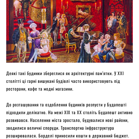
Деякі такі будинки збереглися як архітектурні пам’ятки. У XXI
столітті ці гарні вишукані будівлі часто використовують під
ресторани, кафе та модні магазини.
До розташування та оздоблення будинків розпусти у Будапешті
підходили делікатно. На межі ХІХ та XX століть Будапешт активно
розвивався. Населення міста зростало, будувалися нові райони,
зводилися величні споруди. Транспортна інфраструктура
розширювалася. Борделі приносили кошти в державний бюджет.