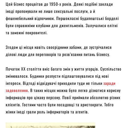
Цей бізнес процвітав до 1950-х років. Деякі подібні заклади
іноді пропонували не лише сексуальні послуги, а й
фешенебельний відпочинок. Першокласні будапештські борделі
були справжніми клубами для джентльменів. Залучалися елітні
та заможні покровителі.
Згодом ці місця навіть своєрідними хабами, де зустрічалися
ділові люди для переговорів та розв’язання питань бізнесу.
Початок XX століття вніс багато змін у життя угорців. Суспільство
змінювалося. Будинки розпусти підлаштовувалися під нові
інтереси. Відтоді відвідувачі приходили туди не тільки
заради
задоволення
. В таких місцях можна було легко дізнатися корисну
інформацію про цікаву персону. Повії приймали абсолютно різних
клієнтів. Гостями часто були посадовці та аристократи. Тобто
жінки іноді грали роль інформаторів та агентів.