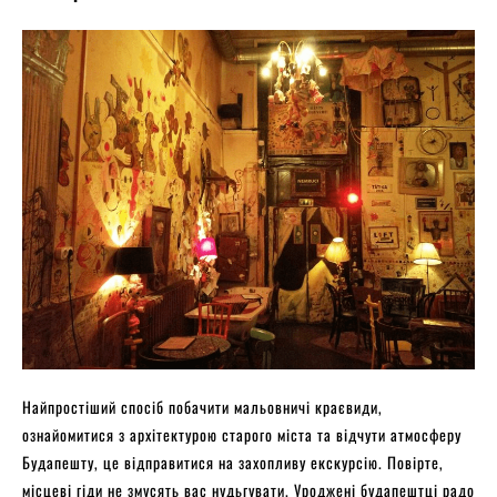
Найпростіший спосіб побачити мальовничі краєвиди,
ознайомитися з архітектурою старого міста та відчути атмосферу
Будапешту, це відправитися на захопливу екскурсію. Повірте,
місцеві гіди не змусять вас нудьгувати. Уроджені будапештці радо