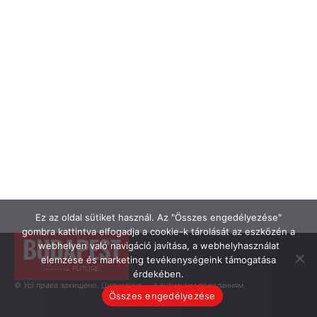
Ez az oldal sütiket használ. Az "Összes engedélyezése"
gombra kattintva elfogadja a cookie-k tárolását az eszközén a
BUDAPEST
webhelyen való navigáció javítása, a webhelyhasználat
elemzése és marketing tevékenységeink támogatása
———→ FUTURE
érdekében.
© Усі права захищено. Цитування — з активним посиланням.
Összes engedélyezése