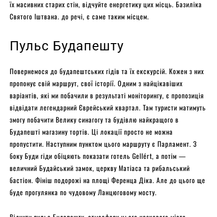
їх масивних старих стін, відчуйте енергетику цих місць. Базиліка
Святого Іштвана. до речі, є саме таким місцем.
Пульс Будапешту
Повернемося до будапештських гідів та їх екскурсій. Кожен з них
пропонує свій маршрут, свої історії. Одним з найцікавіших
варіантів, які ми побачили в результаті моніторингу, є пропозиція
відвідати легендарний Єврейський квартал. Там туристи матимуть
змогу побачити Велику синагогу та будівлю найкращого в
Будапешті магазину тортів. Ці локації просто не можна
пропустити. Наступним пунктом цього маршруту є Парламент. З
боку Буди гіди обіцяють показати готель Gellért, а потім —
величний Будайський замок, церкву Матіаса та рибальський
бастіон. Фініш подорожі на площі Ференца Діка. Але до цього ще
буде прогулянка по чудовому Ланцюговому мосту.
Відчути пульс Будапешту, атмосферу цього казкового міста,