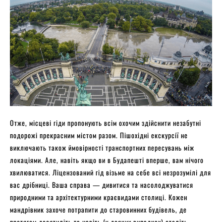
Отже, місцеві гіди пропонують всім охочим здійснити незабутні
подорожі прекрасним містом разом. Пішохідні екскурсії не
виключають також ймовірності транспортних пересувань між
локаціями. Але, навіть якщо ви в Будапешті вперше, вам нічого
хвилюватися. Ліцензований гід візьме на себе всі незрозумілі для
вас дрібниці. Ваша справа — дивитися та насолоджуватися
природними та архітектурними краєвидами столиці. Кожен
мандрівник захоче потрапити до старовинних будівель, де
протягом десятиліть та навіть (у деяких випадках) століть