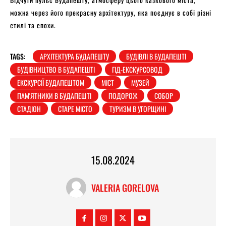
можна через його прекрасну архітектуру, яка поєднує в собі різні
стилі та епохи.
TAGS:
АРХІТЕКТУРА БУДАПЕШТУ
БУДІВЛІ В БУДАПЕШТІ
БУДІВНИЦТВО В БУДАПЕШТІ
ГІД-ЕКСКУРСОВОД
ЕКСКУРСІЇ БУДАПЕШТОМ
МІСТ
МУЗЕЙ
ПАМ'ЯТНИКИ В БУДАПЕШТІ
ПОДОРОЖ
СОБОР
СТАДІОН
СТАРЕ МІСТО
ТУРИЗМ В УГОРЩИНІ
15.08.2024
VALERIA GORELOVA