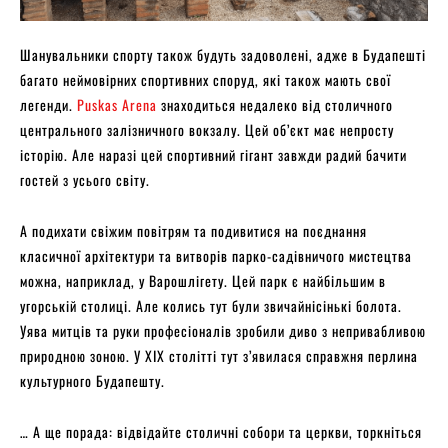
Шанувальники спорту також будуть задоволені, адже в Будапешті
багато неймовірних спортивних споруд, які також мають свої
легенди.
Puskas Arena
знаходиться недалеко від столичного
центрального залізничного вокзалу. Цей об’єкт має непросту
історію. Але наразі цей спортивний гігант завжди радий бачити
гостей з усього світу.
А подихати свіжим повітрям та подивитися на поєднання
класичної архітектури та витворів парко-садівничого мистецтва
можна, наприклад, у Варошлігету. Цей парк є найбільшим в
угорській столиці. Але колись тут були звичайнісінькі болота.
Уява митців та руки професіоналів зробили диво з непривабливою
природною зоною. У ХІХ столітті тут з’явилася справжня перлина
культурного Будапешту.
… А ще порада: відвідайте столичні собори та церкви, торкніться