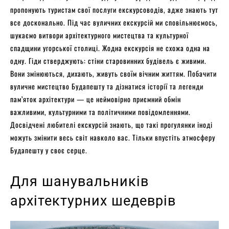
пропонують туристам свої послуги екскурсоводів, адже знають тут
все досконально. Під час вуличних екскурсій ми сповільнюємось,
шукаємо витвори архітектурного мистецтва та культурної
спадщини угорської столиці. Жодна екскурсія не схожа одна на
одну. Гіди стверджують: стіни старовинних будівель є живими.
Вони змінюються, дихають, живуть своїм вічним життям. Побачити
вуличне мистецтво Будапешту та дізнатися історії та легенди
пам’яток архітектури — це неймовірно приємний обмін
важливими, культурними та політичними повідомленнями.
Досвідчені любителі екскурсій знають, що такі прогулянки іноді
можуть змінити весь світ навколо вас. Тільки впустіть атмосферу
Будапешту у своє серце.
Для шанувальників
архітектурних шедеврів