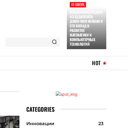
ІТ-СФЕРА
ВУНДЕРКИНД РОДОМ
ИЗ БУДАПЕШТА:
ДЖОН ФОН НЕЙМАН И
ЕГО ВКЛАД В
РАЗВИТИЕ
МАТЕМАТИКИ И
КОМПЬЮТЕРНЫХ
ТЕХНОЛОГИЙ
HOT
CATEGORIES
Инновации
23