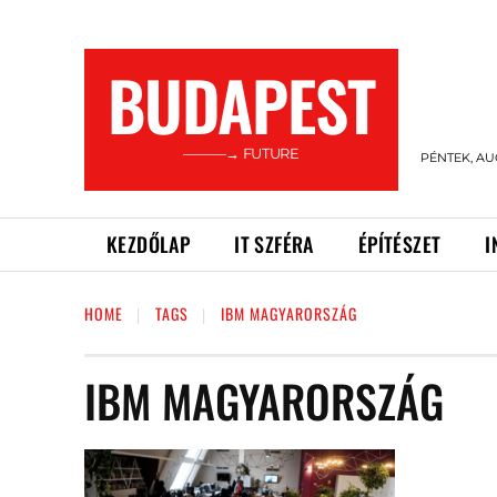
BUDAPEST
———→ FUTURE
PÉNTEK, AU
KEZDŐLAP
IT SZFÉRA
ÉPÍTÉSZET
I
HOME
TAGS
IBM MAGYARORSZÁG
IBM MAGYARORSZÁG