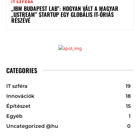
IT SZFÉRA
„IBM BUDAPEST LAB”: HOGYAN VÁLT A MAGYAR
„USTREAM” STARTUP EGY GLOBÁLIS IT-ÓRIÁS
RÉSZÉVÉ
CATEGORIES
IT szféra
19
Innovációk
18
Építészet
15
Egyéb
1
Uncategorized @hu
0