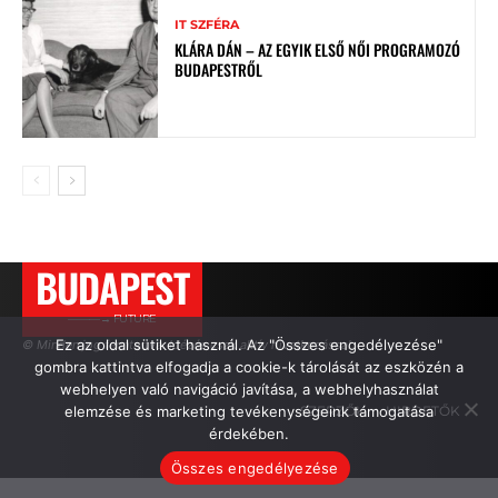
IT SZFÉRA
KLÁRA DÁN – AZ EGYIK ELSŐ NŐI PROGRAMOZÓ
BUDAPESTRŐL
BUDAPEST
———→ FUTURE
Ez az oldal sütiket használ. Az "Összes engedélyezése"
© Minden jog fenntartva. Idézés csak aktív hivatkozással.
gombra kattintva elfogadja a cookie-k tárolását az eszközén a
webhelyen való navigáció javítása, a webhelyhasználat
elemzése és marketing tevékenységeink támogatása
SZERZŐK
HIRDETŐK
érdekében.
Összes engedélyezése
.
.
.