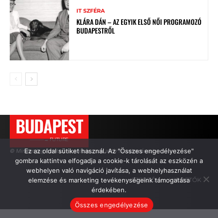
IT SZFÉRA
KLÁRA DÁN – AZ EGYIK ELSŐ NŐI PROGRAMOZÓ
BUDAPESTRŐL
BUDAPEST
———→ FUTURE
Ez az oldal sütiket használ. Az "Összes engedélyezése"
© Minden jog fenntartva. Idézés csak aktív hivatkozással.
gombra kattintva elfogadja a cookie-k tárolását az eszközén a
webhelyen való navigáció javítása, a webhelyhasználat
elemzése és marketing tevékenységeink támogatása
SZERZŐK
HIRDETŐK
érdekében.
Összes engedélyezése
.
.
.