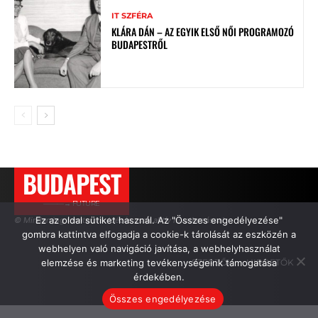
IT SZFÉRA
KLÁRA DÁN – AZ EGYIK ELSŐ NŐI PROGRAMOZÓ
BUDAPESTRŐL
BUDAPEST
———→ FUTURE
Ez az oldal sütiket használ. Az "Összes engedélyezése"
© Minden jog fenntartva. Idézés csak aktív hivatkozással.
gombra kattintva elfogadja a cookie-k tárolását az eszközén a
webhelyen való navigáció javítása, a webhelyhasználat
elemzése és marketing tevékenységeink támogatása
SZERZŐK
HIRDETŐK
érdekében.
Összes engedélyezése
.
.
.