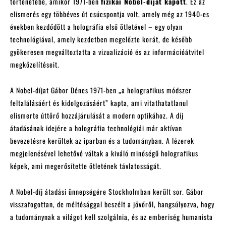
történetébe, amikor 1971-ben
fizikai Nobel-díjat kapott
. Ez az
elismerés egy többéves út csúcspontja volt, amely még az 1940-es
években kezdődött a holográfia első ötletével – egy olyan
technológiával, amely kezdetben megelőzte korát, de később
gyökeresen megváltoztatta a vizualizáció és az információátvitel
megközelítéseit.
A Nobel-díjat Gábor Dénes 1971-ben „a holografikus módszer
feltalálásáért és kidolgozásáért” kapta, ami vitathatatlanul
elismerte úttörő hozzájárulását a modern optikához. A díj
átadásának idejére a holográfia technológiái már aktívan
bevezetésre kerültek az iparban és a tudományban. A lézerek
megjelenésével lehetővé váltak a kiváló minőségű holografikus
képek, ami megerősítette ötletének távlatosságát.
A Nobel-díj átadási ünnepségére Stockholmban került sor. Gábor
visszafogottan, de méltósággal beszélt a jövőről, hangsúlyozva, hogy
a tudománynak a világot kell szolgálnia, és az emberiség humanista