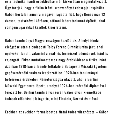
és a technika iránti érdeklődése már kiskorában megmutatkozott.
Úgy tartják, hogy a fizika iránti szenvedélyét édesapja inspirálta.
Gábor Bertalan annyira magával ragadta fiát, hogy Dénes már 13
évesen, testvérével közösen, otthoni laboratóriumot épített, ahol
röntgensugarakkal kezdtek kísérletezni.
Gábor tanulmányai Magyarországon kezdődtek. A helyi iskola
elvégzése után a budapesti Toldy Ferenc Gimnáziumba járt, ahol
nyelveket tanult, valamint a reál- és természettudományok iránt is
rajongott. Ekkor mutatkozott meg nagy érdeklődése a fizika iránt.
Azonban 1918-ban a leendő feltaláló a Budapesti Műszaki Egyetem
gépészmérnöki szakára iratkozott be. 1920-ban tanulmányai
befejezése érdekében Németországba utazott, ahol a Berlini
Műszaki Egyetemre lépett, amelyet 1924-ben mérnöki diplomával
fejezett be. Berlini tanulmányai során Gábor olyan kiemelkedő
tudósok előadásait látogatta, mint Einstein, Nernst és mások.
Ezekben az években formálódott a fiatal tudós világnézete – Gábor