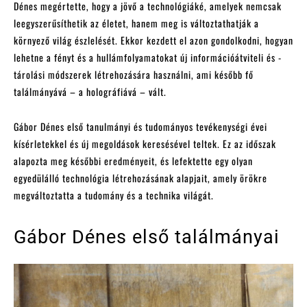
Dénes megértette, hogy a jövő a technológiáké, amelyek nemcsak
leegyszerűsíthetik az életet, hanem meg is változtathatják a
környező világ észlelését. Ekkor kezdett el azon gondolkodni, hogyan
lehetne a fényt és a hullámfolyamatokat új információátviteli és -
tárolási módszerek létrehozására használni, ami később fő
találmányává – a holográfiává – vált.
Gábor Dénes első tanulmányi és tudományos tevékenységi évei
kísérletekkel és új megoldások keresésével teltek. Ez az időszak
alapozta meg későbbi eredményeit, és lefektette egy olyan
egyedülálló technológia létrehozásának alapjait, amely örökre
megváltoztatta a tudomány és a technika világát.
Gábor Dénes első találmányai