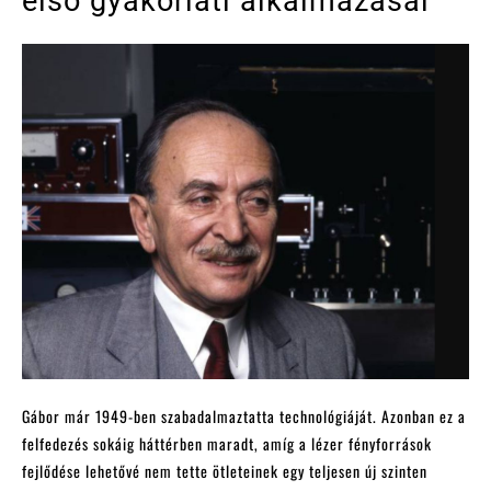
első gyakorlati alkalmazásai
Gábor már 1949-ben szabadalmaztatta technológiáját. Azonban ez a
felfedezés sokáig háttérben maradt, amíg a lézer fényforrások
fejlődése lehetővé nem tette ötleteinek egy teljesen új szinten