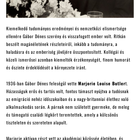
Kiemelkedő tudományos eredményei és nemzetközi elismertsége
ellenére Gábor Dénes szerény és visszafogott ember volt. Ritkán
beszélt magánéletének részleteiről, inkább a tudományra, a
haladásra és az emberiség jövőjére összpontosított. Kollégái és
közeli ismerősei azonban kiemelték érzékenységét, finom humorát
és őszinte érdeklődését a környezete iránt.
1936-ban Gábor Dénes feleségül vette
Marjorie Louise Butler
t.
Házasságuk erős és tartós volt, fontos támaszt nyújtva a tudósnak
az emigráció nehéz időszakaiban és a nagy-britanniai élethez való
alkalmazkodás során. A párnak nem született gyermeke, de meleg
és támogató családi légkört teremtettek, amely a kölcsönös
tiszteleten és szereteten alapult.
Marjorie aktívan részt vett az akadémiai közösség életében, és