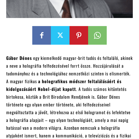
Gábor Dénes
egy kiemelkedő magyar-brit tudós és feltaláló, akinek
a neve a holográfia felfedezésével forrt össze. Hozzájárulását a
tudományhoz és a technológiához nemzetközi szinten is elismerték.
A magyar fizikus
a holografikus módszer feltalálásáért és
kidolgozásáért Nobel-díjat kapott
. A tudós számos kitüntetés
birtokosa, köztük a Brit Birodalom Rendjének is. Gábor Dénes
története egy olyan ember története, aki felfedezéseivel
megváltoztatta a jövőt, létrehozva az első hologramot és lefektetve
a holográfia alapjait – egy olyan technológiáét, amely a mai napig
hatással van a modern világra. Azonban nemcsak a holográfia
atyjaként ismert, hanem a kommunikáció, a televíziózás és a fizikai