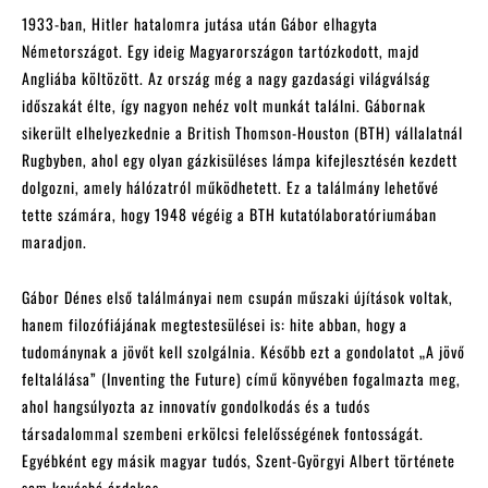
1933-ban, Hitler hatalomra jutása után Gábor elhagyta
Németországot. Egy ideig Magyarországon tartózkodott, majd
Angliába költözött. Az ország még a nagy gazdasági világválság
időszakát élte, így nagyon nehéz volt munkát találni. Gábornak
sikerült elhelyezkednie a British Thomson-Houston (BTH) vállalatnál
Rugbyben, ahol egy olyan gázkisüléses lámpa kifejlesztésén kezdett
dolgozni, amely hálózatról működhetett. Ez a találmány lehetővé
tette számára, hogy 1948 végéig a BTH kutatólaboratóriumában
maradjon.
Gábor Dénes első találmányai nem csupán műszaki újítások voltak,
hanem filozófiájának megtestesülései is: hite abban, hogy a
tudománynak a jövőt kell szolgálnia. Később ezt a gondolatot „A jövő
feltalálása” (Inventing the Future) című könyvében fogalmazta meg,
ahol hangsúlyozta az innovatív gondolkodás és a tudós
társadalommal szembeni erkölcsi felelősségének fontosságát.
Egyébként egy másik magyar tudós, Szent-Györgyi Albert története
sem kevésbé érdekes.