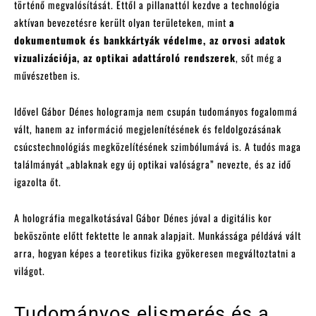
történő megvalósítását. Ettől a pillanattól kezdve a technológia
aktívan bevezetésre került olyan területeken, mint
a
dokumentumok és bankkártyák védelme, az orvosi adatok
vizualizációja, az optikai adattároló rendszerek
, sőt még a
művészetben is.
Idővel Gábor Dénes hologramja nem csupán tudományos fogalommá
vált, hanem az információ megjelenítésének és feldolgozásának
csúcstechnológiás megközelítésének szimbólumává is. A tudós maga
találmányát „ablaknak egy új optikai valóságra” nevezte, és az idő
igazolta őt.
A holográfia megalkotásával Gábor Dénes jóval a digitális kor
beköszönte előtt fektette le annak alapjait. Munkássága példává vált
arra, hogyan képes a teoretikus fizika gyökeresen megváltoztatni a
világot.
Tudományos elismerés és a