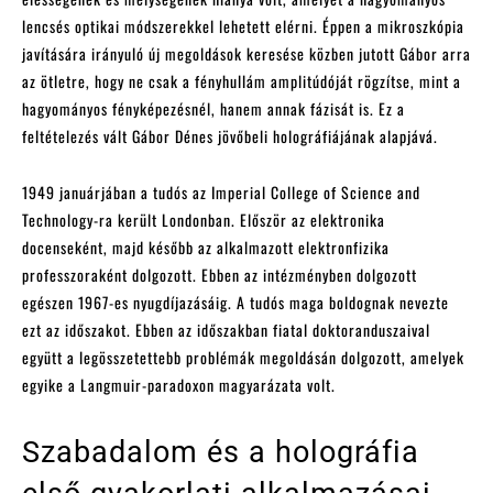
lencsés optikai módszerekkel lehetett elérni. Éppen a mikroszkópia
javítására irányuló új megoldások keresése közben jutott Gábor arra
az ötletre, hogy ne csak a fényhullám amplitúdóját rögzítse, mint a
hagyományos fényképezésnél, hanem annak fázisát is. Ez a
feltételezés vált Gábor Dénes jövőbeli holográfiájának alapjává.
1949 januárjában a tudós az Imperial College of Science and
Technology-ra került Londonban. Először az elektronika
docenseként, majd később az alkalmazott elektronfizika
professzoraként dolgozott. Ebben az intézményben dolgozott
egészen 1967-es nyugdíjazásáig. A tudós maga boldognak nevezte
ezt az időszakot. Ebben az időszakban fiatal doktoranduszaival
együtt a legösszetettebb problémák megoldásán dolgozott, amelyek
egyike a Langmuir-paradoxon magyarázata volt.
Szabadalom és a holográfia