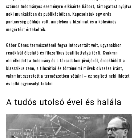
számos tudományos eseményre elkísérte Gábort, támogatást nyújtva
neki munkájában és publikációiban. Kapcsolatuk egy erős
partnerség példája volt, amelyben a bizalmat és a kölcsönös
megértést értékelték.
Gábor Dénes természeténél fogva introvertált volt, ugyanakkor
rendkívül éleslátó és filozofikus beállítottságú férfi. Gyakran
elmélkedett a tudomány és a társadalom jövőjéről, érdeklődött a
klasszikus zene, a filozófiai és történelmi művek olvasása iránt,
valamint szeretett a természetben sétálni – ez segített neki ihletet
és lelki egyensúlyt találni.
A tudós utolsó évei és halála