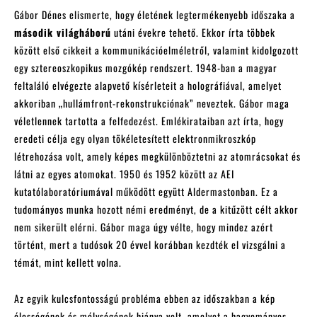
Gábor Dénes elismerte, hogy életének legtermékenyebb időszaka a
második világháború
utáni évekre tehető. Ekkor írta többek
között első cikkeit a kommunikációelméletről, valamint kidolgozott
egy sztereoszkopikus mozgókép rendszert. 1948-ban a magyar
feltaláló elvégezte alapvető kísérleteit a holográfiával, amelyet
akkoriban „hullámfront-rekonstrukciónak” neveztek. Gábor maga
véletlennek tartotta a felfedezést. Emlékirataiban azt írta, hogy
eredeti célja egy olyan tökéletesített elektronmikroszkóp
létrehozása volt, amely képes megkülönböztetni az atomrácsokat és
látni az egyes atomokat. 1950 és 1952 között az AEI
kutatólaboratóriumával működött együtt Aldermastonban. Ez a
tudományos munka hozott némi eredményt, de a kitűzött célt akkor
nem sikerült elérni. Gábor maga úgy vélte, hogy mindez azért
történt, mert a tudósok 20 évvel korábban kezdték el vizsgálni a
témát, mint kellett volna.
Az egyik kulcsfontosságú probléma ebben az időszakban a kép
élességének és mélységének hiánya volt, amelyet a hagyományos