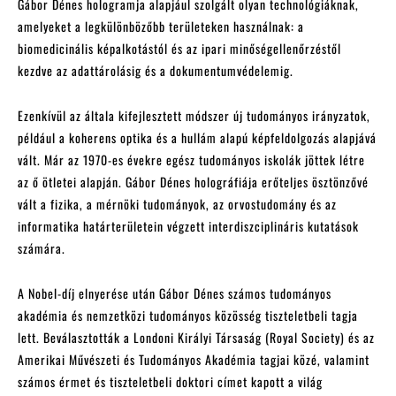
Gábor Dénes hologramja alapjául szolgált olyan technológiáknak,
amelyeket a legkülönbözőbb területeken használnak: a
biomedicinális képalkotástól és az ipari minőségellenőrzéstől
kezdve az adattárolásig és a dokumentumvédelemig.
Ezenkívül az általa kifejlesztett módszer új tudományos irányzatok,
például a koherens optika és a hullám alapú képfeldolgozás alapjává
vált. Már az 1970-es évekre egész tudományos iskolák jöttek létre
az ő ötletei alapján. Gábor Dénes holográfiája erőteljes ösztönzővé
vált a fizika, a mérnöki tudományok, az orvostudomány és az
informatika határterületein végzett interdiszciplináris kutatások
számára.
A Nobel-díj elnyerése után Gábor Dénes számos tudományos
akadémia és nemzetközi tudományos közösség tiszteletbeli tagja
lett. Beválasztották a Londoni Királyi Társaság (Royal Society) és az
Amerikai Művészeti és Tudományos Akadémia tagjai közé, valamint
számos érmet és tiszteletbeli doktori címet kapott a világ