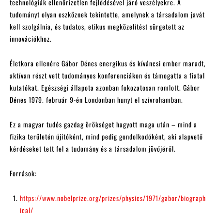
technológiák ellenőrizetlen fejlődésével járó veszélyekre. A
tudományt olyan eszköznek tekintette, amelynek a társadalom javát
kell szolgálnia, és tudatos, etikus megközelítést sürgetett az
innovációkhoz.
Életkora ellenére Gábor Dénes energikus és kíváncsi ember maradt,
aktívan részt vett tudományos konferenciákon és támogatta a fiatal
kutatókat. Egészségi állapota azonban fokozatosan romlott. Gábor
Dénes 1979. február 9-én Londonban hunyt el szívrohamban.
Ez a magyar tudós gazdag örökséget hagyott maga után – mind a
fizika területén újítóként, mind pedig gondolkodóként, aki alapvető
kérdéseket tett fel a tudomány és a társadalom jövőjéről.
Források:
https://www.nobelprize.org/prizes/physics/1971/gabor/biograph
ical/