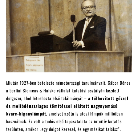
Miután 1927-ben befejezte németországi tanulmányait, Gábor Dénes
a berlini Siemens & Halske vállalat kutatási osztályán kezdett
dolgozni, ahol létrehozta első találmányát –
a túlhevített gőzzel
és molibdénszalagos tömítéssel ellátott nagynyomású
kvarc-higanylámpát
, amelyet azóta is utcai lámpák millióiban
használnak. Ez volt a tudós első tapasztalata az intuitív kutatás
területén, amikor „egy dolgot keresel, és egy másikat találsz”.