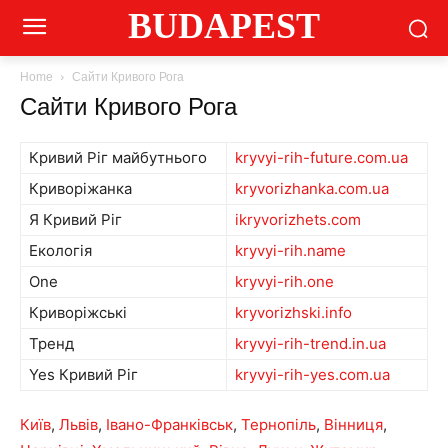
BUDAPEST
Home
Сайти Кривого Рога
Сайти Кривого Рога
Кривий Ріг майбутнього
kryvyi-rih-future.com.ua
Криворіжанка
kryvorizhanka.com.ua
Я Кривий Ріг
ikryvorizhets.com
Екологія
kryvyi-rih.name
One
kryvyi-rih.one
Криворіжські
kryvorizhski.info
Тренд
kryvyi-rih-trend.in.ua
Yes Кривий Ріг
kryvyi-rih-yes.com.ua
Київ
,
Львів
,
Івано-Франківськ
,
Тернопіль
,
Вінниця
,