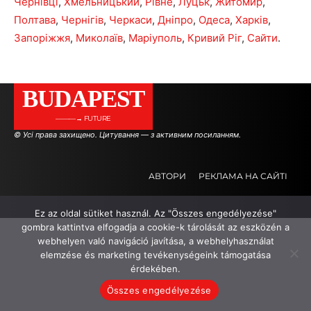
Чернівці
,
Хмельницький
,
Рівне
,
Луцьк
,
Житомир
,
Полтава
,
Чернігів
,
Черкаси
,
Дніпро
,
Одеса
,
Харків
,
Запоріжжя
,
Миколаїв
,
Маріуполь
,
Кривий Ріг
,
Сайти
.
BUDAPEST
———→ FUTURE
© Усі права захищено. Цитування — з активним посиланням.
АВТОРИ
РЕКЛАМА НА САЙТІ
Ez az oldal sütiket használ. Az "Összes engedélyezése"
.
.
.
gombra kattintva elfogadja a cookie-k tárolását az eszközén a
webhelyen való navigáció javítása, a webhelyhasználat
elemzése és marketing tevékenységeink támogatása
érdekében.
Összes engedélyezése