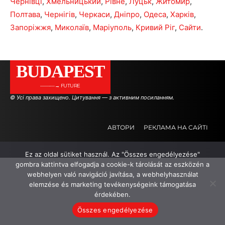
Чернівці
,
Хмельницький
,
Рівне
,
Луцьк
,
Житомир
,
Полтава
,
Чернігів
,
Черкаси
,
Дніпро
,
Одеса
,
Харків
,
Запоріжжя
,
Миколаїв
,
Маріуполь
,
Кривий Ріг
,
Сайти
.
BUDAPEST
———→ FUTURE
© Усі права захищено. Цитування — з активним посиланням.
АВТОРИ
РЕКЛАМА НА САЙТІ
Ez az oldal sütiket használ. Az "Összes engedélyezése"
.
.
.
gombra kattintva elfogadja a cookie-k tárolását az eszközén a
webhelyen való navigáció javítása, a webhelyhasználat
elemzése és marketing tevékenységeink támogatása
érdekében.
Összes engedélyezése