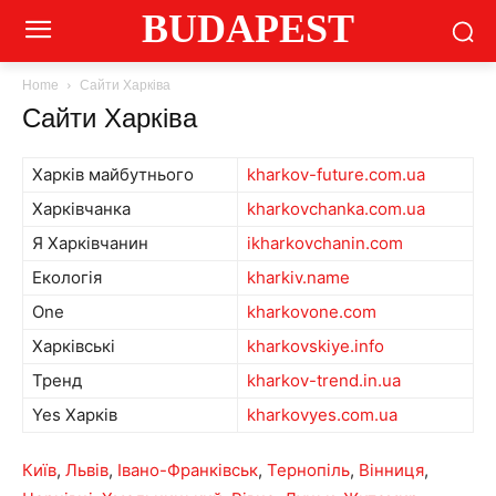
BUDAPEST
Home
Сайти Харківа
Сайти Харківа
Харків майбутнього
kharkov-future.com.ua
Харківчанка
kharkovchanka.com.ua
Я Харківчанин
ikharkovchanin.com
Екологія
kharkiv.name
One
kharkovone.com
Харківські
kharkovskiye.info
Тренд
kharkov-trend.in.ua
Yes Харків
kharkovyes.com.ua
Київ
,
Львів
,
Івано-Франківськ
,
Тернопіль
,
Вінниця
,