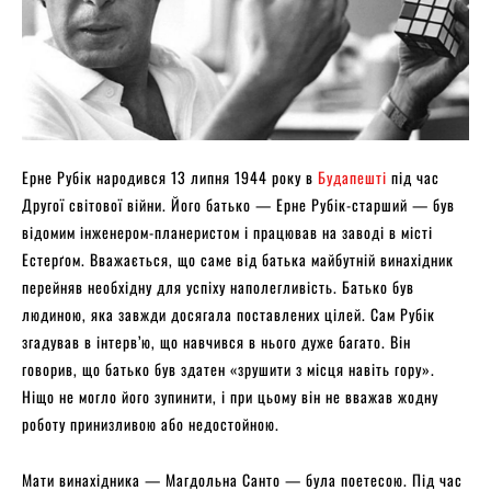
Ерне Рубік народився 13 липня 1944 року в
Будапешті
під час
Другої світової війни. Його батько — Ерне Рубік-старший — був
відомим інженером-планеристом і працював на заводі в місті
Естерґом. Вважається, що саме від батька майбутній винахідник
перейняв необхідну для успіху наполегливість. Батько був
людиною, яка завжди досягала поставлених цілей. Сам Рубік
згадував в інтерв’ю, що навчився в нього дуже багато. Він
говорив, що батько був здатен «зрушити з місця навіть гору».
Ніщо не могло його зупинити, і при цьому він не вважав жодну
роботу принизливою або недостойною.
Мати винахідника — Магдольна Санто — була поетесою. Під час