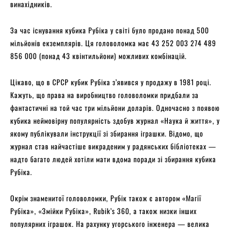
винахідників.
За час існування кубика Рубіка у світі було продано понад 500
мільйонів екземплярів. Ця головоломка має 43 252 003 274 489
856 000 (понад 43 квінтильйони) можливих комбінацій.
Цікаво, що в СРСР кубик Рубіка з’явився у продажу в 1981 році.
Кажуть, що права на виробництво головоломки придбали за
фантастичні на той час три мільйони доларів. Одночасно з появою
кубика неймовірну популярність здобув журнал «Наука й життя», у
якому публікували інструкції зі збирання іграшки. Відомо, що
журнал став найчастіше викраденим у радянських бібліотеках —
надто багато людей хотіли мати вдома поради зі збирання кубика
Рубіка.
Окрім знаменитої головоломки, Рубік також є автором «Магії
Рубіка», «Змійки Рубіка», Rubik’s 360, а також низки інших
популярних іграшок. На рахунку угорського інженера — велика