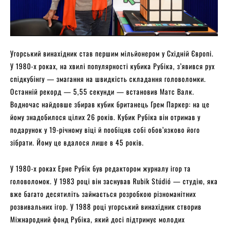
Угорський винахідник став першим мільйонером у Східній Європі.
У 1980-х роках, на хвилі популярності кубика Рубіка, з’явився рух
спідкубінгу — змагання на швидкість складання головоломки.
Останній рекорд — 5,55 секунди — встановив Матс Валк.
Водночас найдовше збирав кубик британець Грем Паркер: на це
йому знадобилося цілих 26 років. Кубик Рубіка він отримав у
подарунок у 19-річному віці й пообіцяв собі обов’язково його
зібрати. Йому це вдалося лише в 45 років.
У 1980-х роках Ерне Рубік був редактором журналу ігор та
головоломок. У 1983 році він заснував Rubik Stúdió — студію, яка
вже багато десятиліть займається розробкою різноманітних
розвивальних ігор. У 1988 році угорський винахідник створив
Міжнародний фонд Рубіка, який досі підтримує молодих