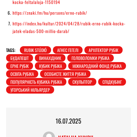
kocka-feltalaloja-1150194
https://znaki.fm/hu/persons/erno-rubik/
https://index.hu/kultur/2024/04/28/rubik-erno-rubik-kocka-
jatek-eladas-500-millio-darab/
TAGS:
RUBIK STÚDIÓ
АГНЕС ГЕГЕЛІ
АРХІТЕКТОР РУБІК
БУДАПЕШТ
ВИНАХІДНИК
ГОЛОВОЛОМКИ РУБІКА
ЕРНЕ РУБІК
КУБИК РУБІКА
МІЖНАРОДНИЙ ФОНД РУБІКА
ОСВІТА РУБІКА
ОСОБИСТЕ ЖИТТЯ РУБІКА
ПОПУЛЯРНІСТЬ КУБИКА РУБІКА
СКУЛЬПТОР
СПІДКУБІНГ
УГОРСЬКИЙ МІЛЬЯРДЕР
16.07.2025