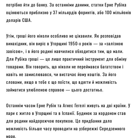
потрібно йти до банку. За останніми даними, статки Ерне Рубіка
оцінюються приблизно у 37 мільярдів форинтів, або 100 мільйонів
доларів США.
Утім, гроші його ніколи особливо не цікавили. Як розповідав
винахідник, він виріс в Угорщині 1950-х років — за «залізною
завісою», і в його родині навчилися обходитися тим, що мали.
Для Рубіка гроші — це лише практичний інструмент для обміну
товарами. Він говорить, що ніколи не переймався багатством і
навіть не замислювався, чи вистачає йому коштів. За його
словами, якщо в тебе є що поїсти, що вдягти й можливість
займатися улюбленою справою — цього достатньо.
Останнім часом Ерне Рубік та Агнес Гегелі живуть на дві країни. У
пари є житло в Угорщині та в Іспанії. Будинок за кордоном став
для родини найдорожчою покупкою. Це придбання дало
можливість більше часу проводити на узбережжі Середземного
моря.