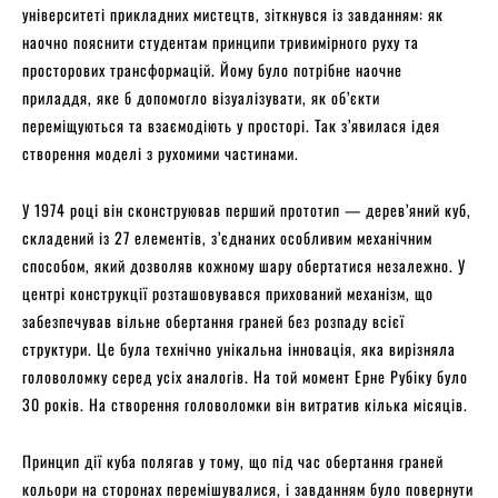
університеті прикладних мистецтв, зіткнувся із завданням: як
наочно пояснити студентам принципи тривимірного руху та
просторових трансформацій. Йому було потрібне наочне
приладдя, яке б допомогло візуалізувати, як об’єкти
переміщуються та взаємодіють у просторі. Так з’явилася ідея
створення моделі з рухомими частинами.
У 1974 році він сконструював перший прототип — дерев’яний куб,
складений із 27 елементів, з’єднаних особливим механічним
способом, який дозволяв кожному шару обертатися незалежно. У
центрі конструкції розташовувався прихований механізм, що
забезпечував вільне обертання граней без розпаду всієї
структури. Це була технічно унікальна інновація, яка вирізняла
головоломку серед усіх аналогів. На той момент Ерне Рубіку було
30 років. На створення головоломки він витратив кілька місяців.
Принцип дії куба полягав у тому, що під час обертання граней
кольори на сторонах перемішувалися, і завданням було повернути