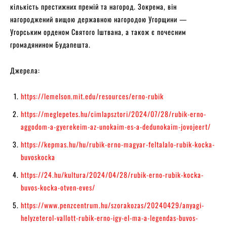
кількість престижних премій та нагород. Зокрема, він
нагороджений вищою державною нагородою Угорщини —
Угорським орденом Святого Іштвана, а також є почесним
громадянином Будапешта.
Джерела:
https://lemelson.mit.edu/resources/erno-rubik
https://meglepetes.hu/cimlapsztori/2024/07/28/rubik-erno-
aggodom-a-gyerekeim-az-unokaim-es-a-dedunokaim-jovojeert/
https://kepmas.hu/hu/rubik-erno-magyar-feltalalo-rubik-kocka-
buvoskocka
https://24.hu/kultura/2024/04/28/rubik-erno-rubik-kocka-
buvos-kocka-otven-eves/
https://www.penzcentrum.hu/szorakozas/20240429/anyagi-
helyzeterol-vallott-rubik-erno-igy-el-ma-a-legendas-buvos-