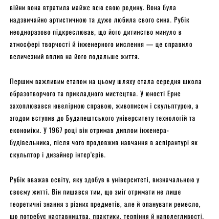
війни вона втратила майже всю свою родину. Вона була
надзвичайно артистичною та дуже любила свого сина. Рубік
неодноразово підкреслював, що його дитинство минуло в
атмосфері творчості й інженерного мислення — це справило
величезний вплив на його подальше життя.
Першим важливим етапом на цьому шляху стала середня школа
образотворчого та прикладного мистецтва. У юності Ерне
захоплювався ювелірною справою, живописом і скульптурою, а
згодом вступив до Будапештського університету технологій та
економіки. У 1967 році він отримав диплом інженера-
будівельника, після чого продовжив навчання в аспірантурі як
скульптор і дизайнер інтер’єрів.
Рубік вважав освіту, яку здобув в університеті, визначальною у
своєму житті. Він пишався тим, що зміг отримати не лише
теоретичні знання з різних предметів, але й опанувати ремесло,
що потребує наставництва, практики, терпіння й наполегливості.