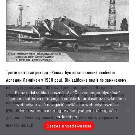
Ez az oldal sütiket használ. Az "Összes engedélyezése"
gombra kattintva elfogadja a cookie-k tárolását az eszközén a
webhelyen való navigáció javítása, a webhelyhasználat
elemzése és marketing tevékenységeink támogatása
érdekében.
Összes engedélyezése