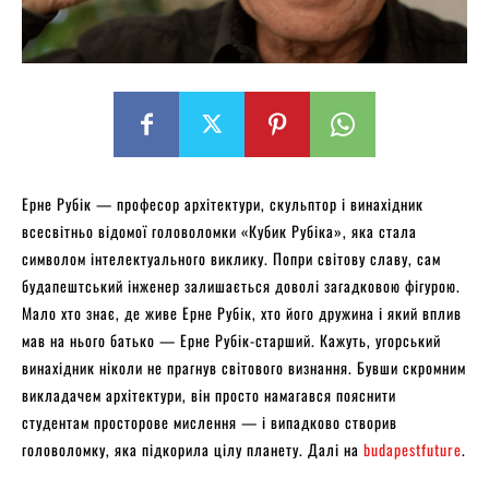
Ерне Рубік — професор архітектури, скульптор і винахідник
всесвітньо відомої головоломки «Кубик Рубіка», яка стала
символом інтелектуального виклику. Попри світову славу, сам
будапештський інженер залишається доволі загадковою фігурою.
Мало хто знає, де живе Ерне Рубік, хто його дружина і який вплив
мав на нього батько — Ерне Рубік-старший. Кажуть, угорський
винахідник ніколи не прагнув світового визнання. Бувши скромним
викладачем архітектури, він просто намагався пояснити
студентам просторове мислення — і випадково створив
головоломку, яка підкорила цілу планету. Далі на
budapestfuture
.