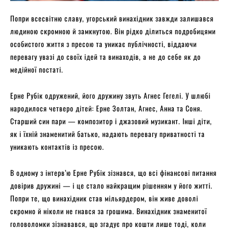
Попри всесвітню славу, угорський винахідник завжди залишався
людиною скромною й замкнутою. Він рідко ділиться подробицями
особистого життя з пресою та уникає публічності, віддаючи
перевагу увазі до своїх ідей та винаходів, а не до себе як до
медійної постаті.
Ерне Рубік одружений, його дружину звуть Агнес Гегелі. У шлюбі
народилося четверо дітей: Ерне Золтан, Агнес, Анна та Соня.
Старший син пари — композитор і джазовий музикант. Інші діти,
як і їхній знаменитий батько, надають перевагу приватності та
уникають контактів із пресою.
В одному з інтерв’ю Ерне Рубік зізнався, що всі фінансові питання
довірив дружині — і це стало найкращим рішенням у його житті.
Попри те, що винахідник став мільярдером, він живе доволі
скромно й ніколи не гнався за грошима. Винахідник знаменитої
головоломки зізнавався, що згадує про кошти лише тоді, коли