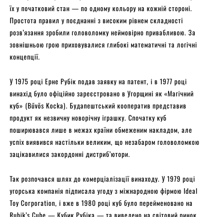
їх у початковий стан — по одному кольору на кожній стороні.
Простота правил у поєднанні з високим рівнем складності
розв’язання зробили головоломку неймовірно привабливою. За
зовнішньою грою приховувалися глибокі математичні та логічні
концепції.
У 1975 році Ерне Рубік подав заявку на патент, і в 1977 році
винахід було офіційно зареєстровано в Угорщині як «Магічний
куб» (Bűvös Kocka). Будапештський кооператив представив
продукт як незвичну новорічну іграшку. Спочатку куб
поширювався лише в межах країни обмеженим накладом, але
успіх виявився настільки великим, що незабаром головоломкою
зацікавилися закордонні дистриб’ютори.
Так розпочався шлях до комерціалізації винаходу. У 1979 році
угорська компанія підписала угоду з міжнародною фірмою Ideal
Toy Corporation, і вже в 1980 році куб було перейменовано на
Rubik’s Cube — Кубик Рубіка — та виведено на світовий ринок.