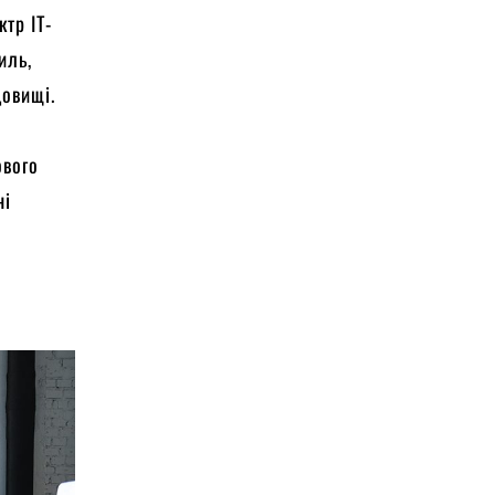
тр IT-
иль,
довищі.
ового
ні