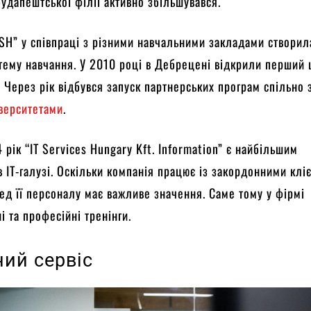
 будапештської філії активно збільшувався.
TSH” у співпраці з різними навчальними закладами створил
тему навчання. У 2010 році в Дебрецені відкрили перший 
. Через рік відбувся запуск партнерських програм спільно 
іверситетами
.
 рік “IT Services Hungary Kft. Information” є найбільшим
 IT-галузі. Оскільки компанія працює із закордонними клі
ед її персоналу має важливе значення. Саме тому у фірмі
і та професійні тренінги.
ний сервіс