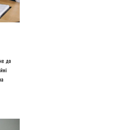
гне до
ійні
на