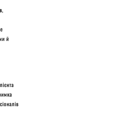
в,
ре
ми й
лієнта
тримка
сіоналів