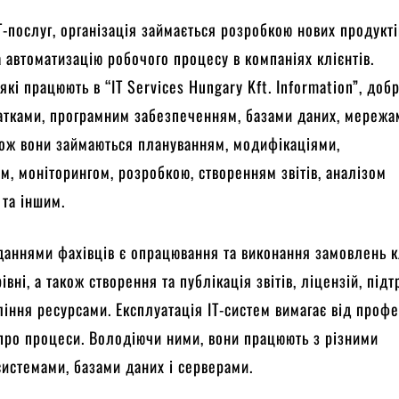
T-послуг, організація займається розробкою нових продукті
 автоматизацію робочого процесу в компаніях клієнтів.
кі працюють в “IT Services Hungary Kft. Information”, доб
атками, програмним забезпеченням, базами даних, мережа
ож вони займаються плануванням, модифікаціями,
м, моніторингом, розробкою, створенням звітів, аналізом
 та іншим.
аннями фахівців є опрацювання та виконання замовлень к
вні, а також створення та публікація звітів, ліцензій, під
ління ресурсами. Експлуатація IT-систем вимагає від профе
про процеси. Володіючи ними, вони працюють з різними
истемами, базами даних і серверами.