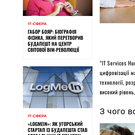
ІТ-СФЕРА
ГАБОР БОЯР: БІОГРАФІЯ
ФІЗИКА, ЯКИЙ ПЕРЕТВОРИВ
БУДАПЕШТ НА ЦЕНТР
СВІТОВОЇ BIM-РЕВОЛЮЦІЇ
“IT Services Hu
цифровізації м
технології, ро
високий рівень
З чого 
ІТ-СФЕРА
«LOGMEIN»: ЯК УГОРСЬКИЙ
СТАРТАП ІЗ БУДАПЕШТА СТАВ