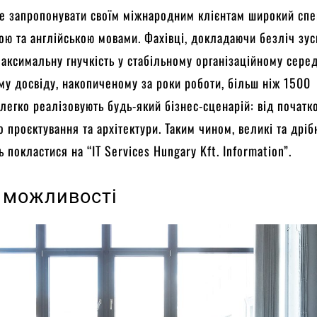
е запропонувати своїм міжнародним клієнтам широкий спек
ою та англійською мовами. Фахівці, докладаючи безліч зус
аксимальну гнучкість у стабільному організаційному сере
му досвіду, накопиченому за роки роботи, більш ніж 1500
, легко реалізовують будь-який бізнес-сценарій: від початк
 проєктування та архітектури. Таким чином, великі та дріб
 покластися на “IT Services Hungary Kft. Information”.
і можливості