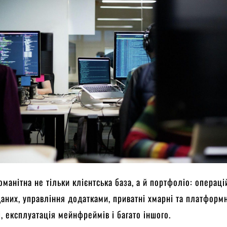
оманітна не тільки клієнтська база, а й портфоліо: операці
даних, управління додатками, приватні хмарні та платформ
і, експлуатація мейнфреймів і багато іншого.