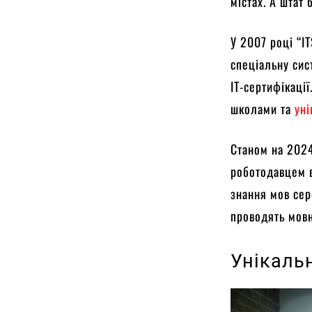
містах. А штат
У 2007 році “I
спеціальну сис
IT-сертифікації
школами та
ун
Станом на 2024
роботодавцем в
знання мов сер
проводять мовн
Унікаль