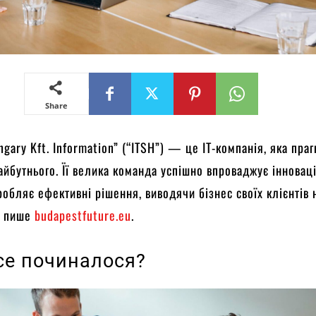
Share
ngary Kft. Information” (“ITSH”) — це IT-компанія, яка пра
айбутнього. Її велика команда успішно впроваджує інновац
зробляє ефективні рішення, виводячи бізнес своїх клієнтів 
, пише
budapestfuture.eu
.
все починалося?