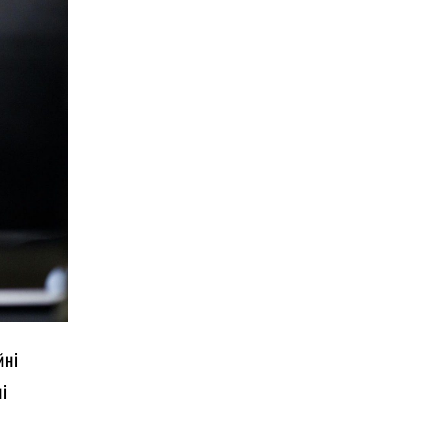
йні
ні