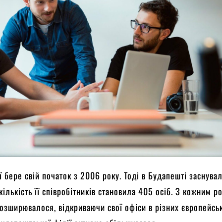
ї бере свій початок з 2006 року. Тоді в Будапешті заснувал
кількість її співробітників становила 405 осіб. З кожним р
озширювалося, відкриваючи свої офіси в різних європейсь