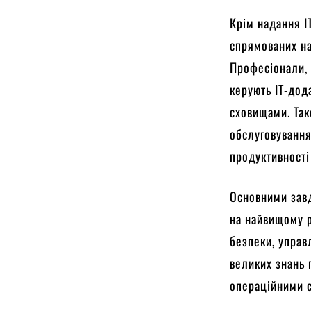
Крім надання I
спрямованих на
Професіонали, я
керують IT-дод
сховищами. Так
обслуговування
продуктивності
Основними завд
на найвищому рі
безпеки, управ
великих знань 
операційними с