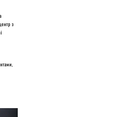
а
центр з
зі
єнтами,