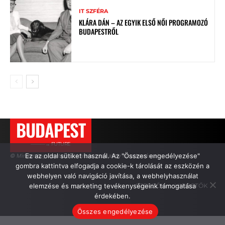
IT SZFÉRA
KLÁRA DÁN – AZ EGYIK ELSŐ NŐI PROGRAMOZÓ
BUDAPESTRŐL
BUDAPEST
———→ FUTURE
Ez az oldal sütiket használ. Az "Összes engedélyezése"
© Minden jog fenntartva. Idézés csak aktív hivatkozással.
gombra kattintva elfogadja a cookie-k tárolását az eszközén a
webhelyen való navigáció javítása, a webhelyhasználat
elemzése és marketing tevékenységeink támogatása
SZERZŐK
HIRDETŐK
érdekében.
Összes engedélyezése
.
.
.