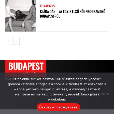
IT SZFÉRA
KLÁRA DÁN – AZ EGYIK ELSŐ NŐI PROGRAMOZÓ
BUDAPESTRŐL
BUDAPEST
———→ FUTURE
Ez az oldal sütiket használ. Az "Összes engedélyezése"
© Minden jog fenntartva. Idézés csak aktív hivatkozással.
gombra kattintva elfogadja a cookie-k tárolását az eszközén a
webhelyen való navigáció javítása, a webhelyhasználat
elemzése és marketing tevékenységeink támogatása
SZERZŐK
HIRDETŐK
érdekében.
Összes engedélyezése
.
.
.