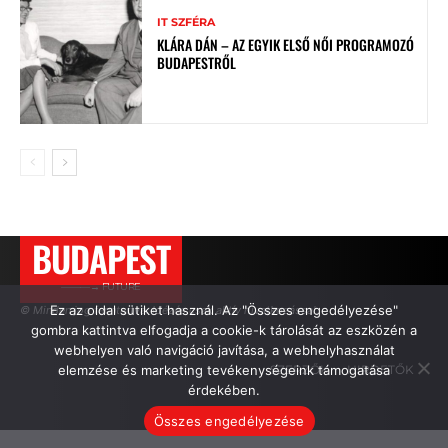
IT SZFÉRA
KLÁRA DÁN – AZ EGYIK ELSŐ NŐI PROGRAMOZÓ
BUDAPESTRŐL
BUDAPEST
———→ FUTURE
Ez az oldal sütiket használ. Az "Összes engedélyezése"
© Minden jog fenntartva. Idézés csak aktív hivatkozással.
gombra kattintva elfogadja a cookie-k tárolását az eszközén a
webhelyen való navigáció javítása, a webhelyhasználat
elemzése és marketing tevékenységeink támogatása
SZERZŐK
HIRDETŐK
érdekében.
Összes engedélyezése
.
.
.