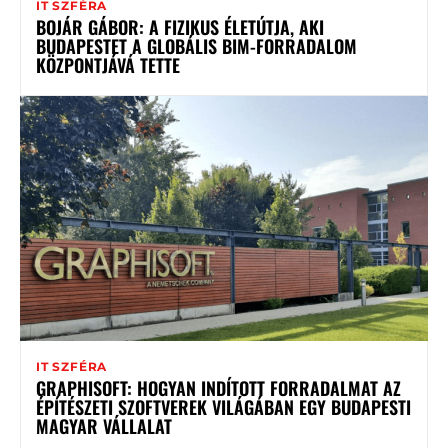
IT SZFÉRA
BOJÁR GÁBOR: A FIZIKUS ÉLETÚTJA, AKI
BUDAPESTET A GLOBÁLIS BIM-FORRADALOM
KÖZPONTJÁVÁ TETTE
IT SZFÉRA
GRAPHISOFT: HOGYAN INDÍTOTT FORRADALMAT AZ
ÉPÍTÉSZETI SZOFTVEREK VILÁGÁBAN EGY BUDAPESTI
MAGYAR VÁLLALAT