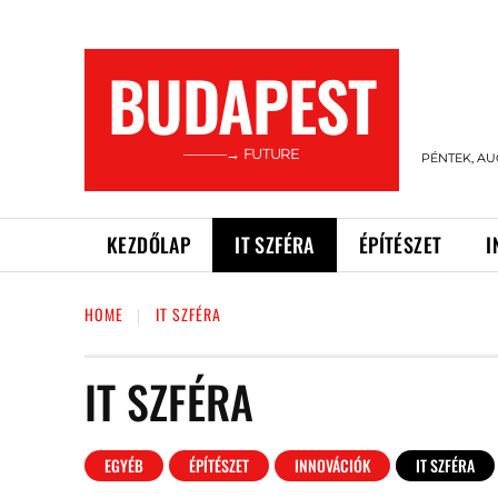
BUDAPEST
———→ FUTURE
PÉNTEK, AU
KEZDŐLAP
IT SZFÉRA
ÉPÍTÉSZET
I
HOME
IT SZFÉRA
IT SZFÉRA
EGYÉB
ÉPÍTÉSZET
INNOVÁCIÓK
IT SZFÉRA