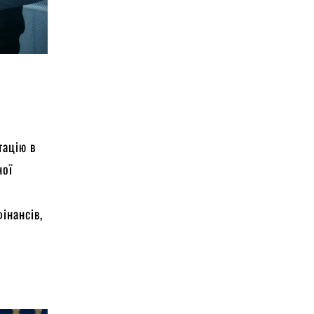
тацію в
ної
інансів,