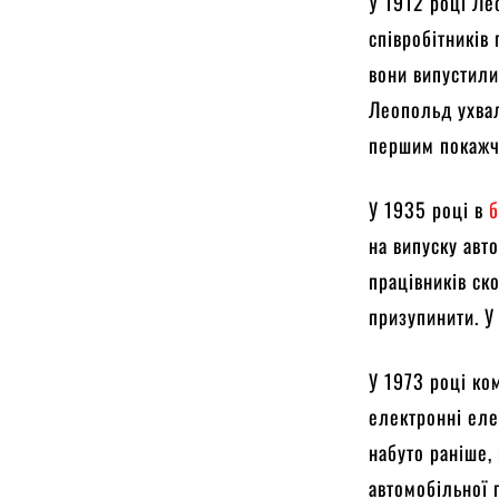
У 1912 році Ле
співробітників
вони випустили
Леопольд ухвал
першим покажчи
У 1935 році в
б
на випуску авт
працівників ск
призупинити. У
У 1973 році ко
електронні еле
набуто раніше,
автомобільної 