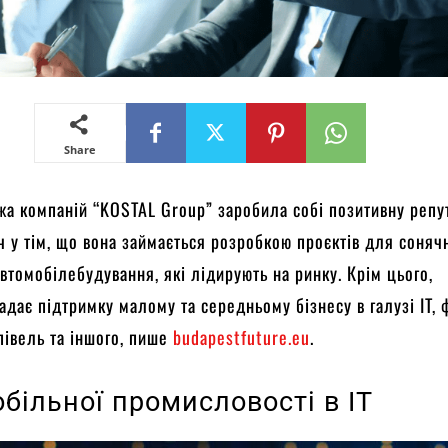
Share
а компаній “KOSTAL Group” заробила собі позитивну репу
іч у тім, що вона займається розробкою проєктів для соняч
автомобілебудування, які лідирують на ринку. Крім цього,
адає підтримку малому та середньому бізнесу в галузі IT, ф
півель та іншого, пише
budapestfuture.eu
.
більної промисловості в IT