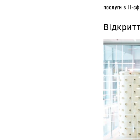
послуги в IT-сф
Відкритт