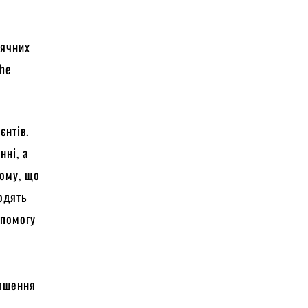
нячних
the
єнтів.
нні, а
тому, що
ходять
опомогу
я
іпшення