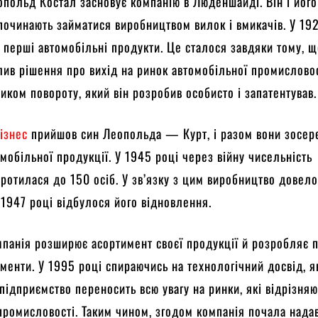
опольд Костал засновує компанію в Люденшайді. Він і його
 починають займатися виробництвом вилок і вмикачів. У 19
 перші автомобільні продукти. Це сталося завдяки тому, 
ив рішення про вихід на ринок автомобільної промисловос
ком повороту, який він розробив особисто і запатентував.
ізнес
прийшов син Леопольда — Курт, і разом вони зосе
омобільної продукції. У 1945 році через війну чисельність
оротилася до 150 осіб. У зв’язку з цим виробництво довел
 1947 році відбулося його відновлення.
мпанія розширює асортимент своєї продукції й розробляє 
менти. У 1995 році спираючись на технологічний досвід, я
 підприємство переносить всю увагу на ринки, які відрізняю
промисловості. Таким чином, згодом компанія почала нада