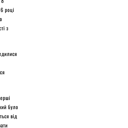
 8
26 році
що
ті з
редилися
ося
перші
кий було
ться від
вати