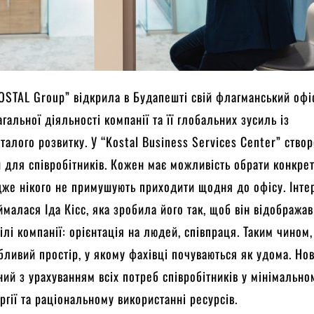
OSTAL Group” відкрила в Будапешті свій флагманський офі
гальної діяльності компанії та її глобальних зусиль із
талого розвитку. У “Kostal Business Services Center” створ
 для співробітників. Кожен має можливість обрати конкре
дже нікого не примушують приходити щодня до офісу. Інте
малася Іда Кісс, яка зробила його так, щоб він відображав
цілі компанії: орієнтація на людей, співпраця. Таким чином
бливий простір, у якому фахівці почуваються як удома. Но
ний з урахуванням всіх потреб співробітників у мінімально
ргії та раціональному використанні ресурсів.