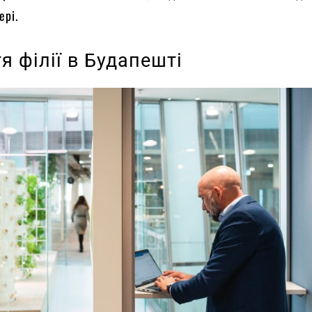
ері.
я філії в Будапешті