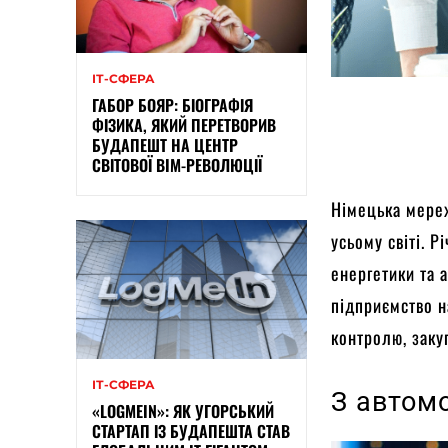
ІТ-СФЕРА
ГАБОР БОЯР: БІОГРАФІЯ
ФІЗИКА, ЯКИЙ ПЕРЕТВОРИВ
БУДАПЕШТ НА ЦЕНТР
СВІТОВОЇ BIM-РЕВОЛЮЦІЇ
Німецька мереж
усьому світі. Р
енергетики та 
підприємство н
контролю, заку
ІТ-СФЕРА
З автомо
«LOGMEIN»: ЯК УГОРСЬКИЙ
СТАРТАП ІЗ БУДАПЕШТА СТАВ