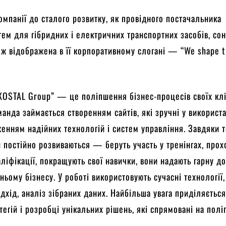
омпанії до сталого розвитку, як провідного постачальника
стем для гібридних і електричних транспортних засобів, со
кож відображена в її корпоративному слогані — “We shape 
KOSTAL Group” — це поліпшення бізнес-процесів своїх клі
анда займається створенням сайтів, які зручні у використа
енням надійних технологій і систем управління. Завдяки 
ки постійно розвиваються — беруть участь у тренінгах, про
ліфікації, покращують свої навички, вони надають гарну д
ньому бізнесу. У роботі використовують сучасні технології,
дхід, аналіз зібраних даних. Найбільша увага приділяєтьс
тегій і розробці унікальних рішень, які спрямовані на пол