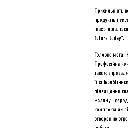
Прихильність к
продуктів і си
інверторів, та
future today”.
Головна мета “
Професійна ком
також впровадж
її співробітни
підвищення ква
малому і серед
комплексний пі
створенню стра
роботи.