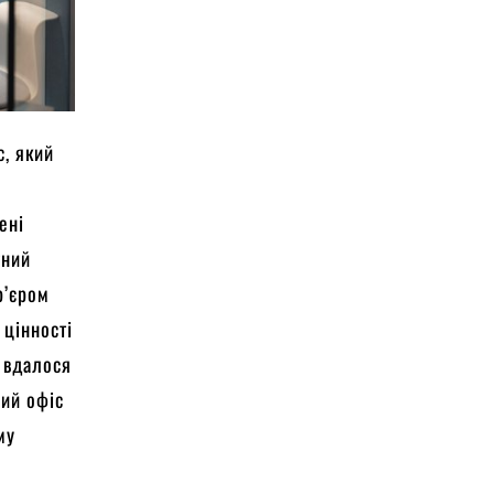
с, який
ені
тний
р’єром
 цінності
, вдалося
вий офіс
му