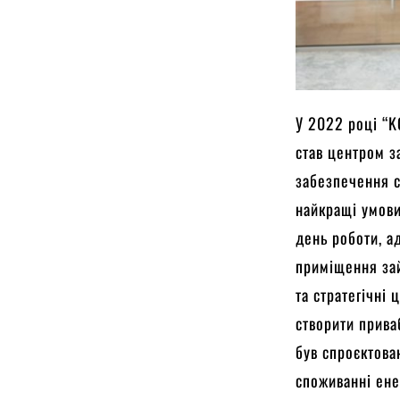
У 2022 році “K
став центром за
забезпечення с
найкращі умови
день роботи, а
приміщення зай
та стратегічні 
створити прива
був спроєктова
споживанні ене