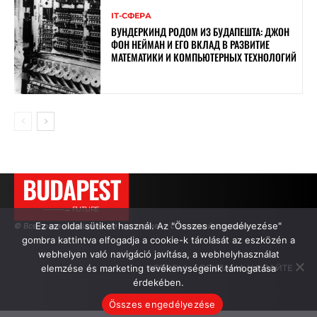
ІТ-СФЕРА
ВУНДЕРКИНД РОДОМ ИЗ БУДАПЕШТА: ДЖОН
ФОН НЕЙМАН И ЕГО ВКЛАД В РАЗВИТИЕ
МАТЕМАТИКИ И КОМПЬЮТЕРНЫХ ТЕХНОЛОГИЙ
BUDAPEST
———→ FUTURE
Ez az oldal sütiket használ. Az "Összes engedélyezése"
© Все права защищены. Цитирование — с активной ссылкой.
gombra kattintva elfogadja a cookie-k tárolását az eszközén a
webhelyen való navigáció javítása, a webhelyhasználat
elemzése és marketing tevékenységeink támogatása
АВТОРЫ
РЕКЛАМА НА САЙТЕ
érdekében.
Összes engedélyezése