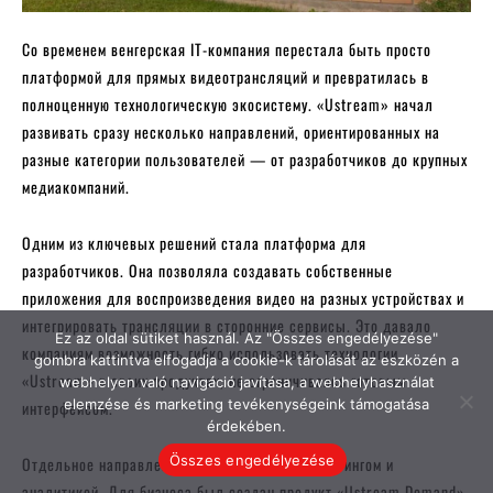
Ez az oldal sütiket használ. Az "Összes engedélyezése"
gombra kattintva elfogadja a cookie-k tárolását az eszközén a
webhelyen való navigáció javítása, a webhelyhasználat
elemzése és marketing tevékenységeink támogatása
érdekében.
Összes engedélyezése