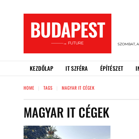
BUDAPEST
———→ FUTURE
SZOMBAT, A
KEZDŐLAP
IT SZFÉRA
ÉPÍTÉSZET
I
HOME
TAGS
MAGYAR IT CÉGEK
MAGYAR IT CÉGEK