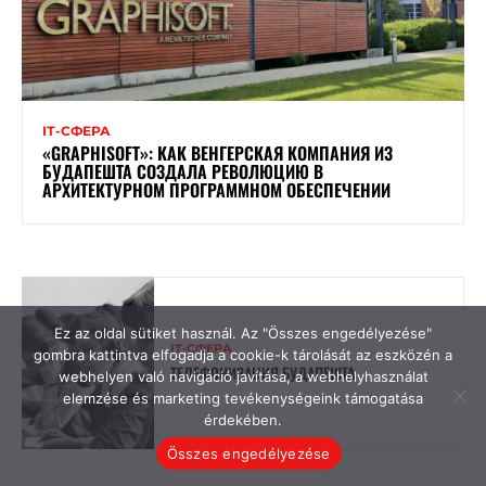
Ez az oldal sütiket használ. Az "Összes engedélyezése"
gombra kattintva elfogadja a cookie-k tárolását az eszközén a
webhelyen való navigáció javítása, a webhelyhasználat
elemzése és marketing tevékenységeink támogatása
érdekében.
Összes engedélyezése